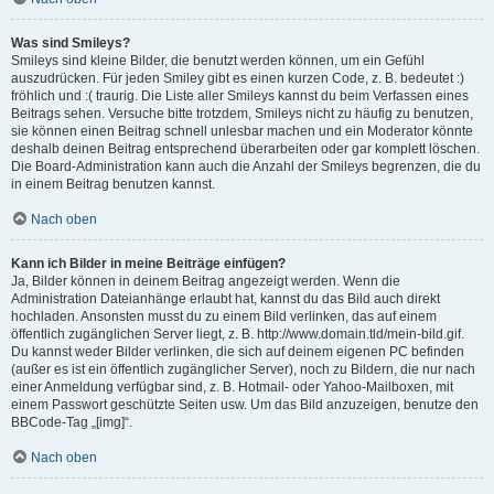
Was sind Smileys?
Smileys sind kleine Bilder, die benutzt werden können, um ein Gefühl
auszudrücken. Für jeden Smiley gibt es einen kurzen Code, z. B. bedeutet :)
fröhlich und :( traurig. Die Liste aller Smileys kannst du beim Verfassen eines
Beitrags sehen. Versuche bitte trotzdem, Smileys nicht zu häufig zu benutzen,
sie können einen Beitrag schnell unlesbar machen und ein Moderator könnte
deshalb deinen Beitrag entsprechend überarbeiten oder gar komplett löschen.
Die Board-Administration kann auch die Anzahl der Smileys begrenzen, die du
in einem Beitrag benutzen kannst.
Nach oben
Kann ich Bilder in meine Beiträge einfügen?
Ja, Bilder können in deinem Beitrag angezeigt werden. Wenn die
Administration Dateianhänge erlaubt hat, kannst du das Bild auch direkt
hochladen. Ansonsten musst du zu einem Bild verlinken, das auf einem
öffentlich zugänglichen Server liegt, z. B. http://www.domain.tld/mein-bild.gif.
Du kannst weder Bilder verlinken, die sich auf deinem eigenen PC befinden
(außer es ist ein öffentlich zugänglicher Server), noch zu Bildern, die nur nach
einer Anmeldung verfügbar sind, z. B. Hotmail- oder Yahoo-Mailboxen, mit
einem Passwort geschützte Seiten usw. Um das Bild anzuzeigen, benutze den
BBCode-Tag „[img]“.
Nach oben