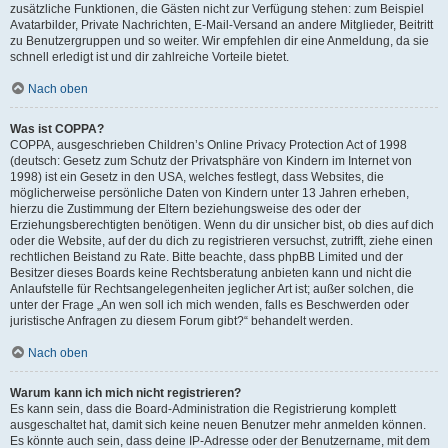
zusätzliche Funktionen, die Gästen nicht zur Verfügung stehen: zum Beispiel
Avatarbilder, Private Nachrichten, E-Mail-Versand an andere Mitglieder, Beitritt
zu Benutzergruppen und so weiter. Wir empfehlen dir eine Anmeldung, da sie
schnell erledigt ist und dir zahlreiche Vorteile bietet.
Nach oben
Was ist COPPA?
COPPA, ausgeschrieben Children’s Online Privacy Protection Act of 1998
(deutsch: Gesetz zum Schutz der Privatsphäre von Kindern im Internet von
1998) ist ein Gesetz in den USA, welches festlegt, dass Websites, die
möglicherweise persönliche Daten von Kindern unter 13 Jahren erheben,
hierzu die Zustimmung der Eltern beziehungsweise des oder der
Erziehungsberechtigten benötigen. Wenn du dir unsicher bist, ob dies auf dich
oder die Website, auf der du dich zu registrieren versuchst, zutrifft, ziehe einen
rechtlichen Beistand zu Rate. Bitte beachte, dass phpBB Limited und der
Besitzer dieses Boards keine Rechtsberatung anbieten kann und nicht die
Anlaufstelle für Rechtsangelegenheiten jeglicher Art ist; außer solchen, die
unter der Frage „An wen soll ich mich wenden, falls es Beschwerden oder
juristische Anfragen zu diesem Forum gibt?“ behandelt werden.
Nach oben
Warum kann ich mich nicht registrieren?
Es kann sein, dass die Board-Administration die Registrierung komplett
ausgeschaltet hat, damit sich keine neuen Benutzer mehr anmelden können.
Es könnte auch sein, dass deine IP-Adresse oder der Benutzername, mit dem