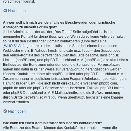
vorschlagen kannst.
Nach oben
An wen soll ich mich wenden, falls es Beschwerden oder juristische
Anfragen zu diesem Forum gibt?
Jeder Administrator, der auf der „Das Team“-Seite aufgeführt ist, ist ein
geeigneter Kontakt für deine Beschwerde. Wenn du so keine Antwort erhältst,
solltest du den Besitzer der Domain kontaktieren (führe dazu eine
„WHOIS“-Abfrage
durch) oder — falls diese Seite bei einem kostenlosen
Webhoster wie z. B. Yahoo!, free.fr, funpic.de usw. liegt — den Support oder
den Abuse-Kontakt des betreffenden Dienstes. Bitte beachte, dass phpBB
Limited (phpBB.com) und phpBB Deutschland e. V. (phpBB.de)
absolut keinen
Einfluss
auf die Benutzung oder den oder die Benutzer der Forensoftware
haben und dafür in keiner Weise zur Verantwortung herangezogen werden
können. Kontaktiere daher nie phpBB Limited oder phpBB Deutschland e. V. in
Zusammenhang mit jeglichen juristischen Fragen (Unterlassungserklärungen,
Haftungsfragen usw.), die
sich nicht direkt
auf die Websiten phpbb.com,
phpbb.de oder die phpBB-Software selbst beziehen. Falls du phpBB Limited
oder phpBB Deutschland e. V. E-Mails schreibst, die die
Softwarenutzung
durch Dritte
betreffen, so wirst du, wenn überhaupt, höchstens eine knappe
Antwort erhalten.
Nach oben
Wie kann ich einen Administrator des Boards kontaktieren?
Alle Benutzer des Boards können das Kontaktformular nutzen, wenn die