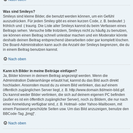
Was sind Smileys?
Smileys sind kleine Bilder, die benutzt werden können, um ein Gefühl
auszudrücken. Für jeden Smiley gibt es einen kurzen Code, z. B. bedeutet :)
fröhlich und :( traurig. Die Liste aller Smileys kannst du beim Verfassen eines
Beitrags sehen. Versuche bitte trotzdem, Smileys nicht zu häufig zu benutzen,
sie können einen Beitrag schnell unlesbar machen und ein Moderator könnte
deshalb deinen Beitrag entsprechend überarbeiten oder gar komplett löschen.
Die Board-Administration kann auch die Anzahl der Smileys begrenzen, die du
in einem Beitrag benutzen kannst.
Nach oben
Kann ich Bilder in meine Beiträge einfügen?
Ja, Bilder können in deinem Beitrag angezeigt werden. Wenn die
Administration Dateianhänge erlaubt hat, kannst du das Bild auch direkt
hochladen. Ansonsten musst du zu einem Bild verlinken, das auf einem
öffentlich zugänglichen Server liegt, z. B. http://www.domain.tld/mein-bild.gif.
Du kannst weder Bilder verlinken, die sich auf deinem eigenen PC befinden
(außer es ist ein öffentlich zugänglicher Server), noch zu Bildern, die nur nach
einer Anmeldung verfügbar sind, z. B. Hotmail- oder Yahoo-Mailboxen, mit
einem Passwort geschützte Seiten usw. Um das Bild anzuzeigen, benutze den
BBCode-Tag „[img]“.
Nach oben