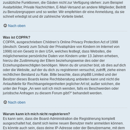
zusätzliche Funktionen, die Gästen nicht zur Verfügung stehen: zum Beispiel
Avatarbilder, Private Nachrichten, E-Mail-Versand an andere Mitglieder, Beitritt
zu Benutzergruppen und so weiter. Wir empfehlen dir eine Anmeldung, da sie
schnell erledigt ist und dir zahlreiche Vorteile bietet.
Nach oben
Was ist COPPA?
COPPA, ausgeschrieben Children’s Online Privacy Protection Act of 1998
(deutsch: Gesetz zum Schutz der Privatsphäre von Kindern im Internet von
1998) ist ein Gesetz in den USA, welches festlegt, dass Websites, die
möglicherweise persönliche Daten von Kindern unter 13 Jahren erheben,
hierzu die Zustimmung der Eltern beziehungsweise des oder der
Erziehungsberechtigten benötigen. Wenn du dir unsicher bist, ob dies auf dich
oder die Website, auf der du dich zu registrieren versuchst, zutrifft, ziehe einen
rechtlichen Beistand zu Rate. Bitte beachte, dass phpBB Limited und der
Besitzer dieses Boards keine Rechtsberatung anbieten kann und nicht die
Anlaufstelle für Rechtsangelegenheiten jeglicher Art ist; außer solchen, die
unter der Frage „An wen soll ich mich wenden, falls es Beschwerden oder
juristische Anfragen zu diesem Forum gibt?“ behandelt werden.
Nach oben
Warum kann ich mich nicht registrieren?
Es kann sein, dass die Board-Administration die Registrierung komplett
ausgeschaltet hat, damit sich keine neuen Benutzer mehr anmelden können.
Es könnte auch sein, dass deine IP-Adresse oder der Benutzername, mit dem