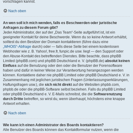
vorschlagen kannst.
Nach oben
An wen soll ich mich wenden, falls es Beschwerden oder juristische
Anfragen zu diesem Forum gibt?
Jeder Administrator, der auf der „Das Team“-Seite aufgeführt ist, ist ein
geeigneter Kontakt für deine Beschwerde. Wenn du so keine Antwort erhältst,
solltest du den Besitzer der Domain kontaktieren (führe dazu eine
„WHOIS“-Abfrage
durch) oder — falls diese Seite bei einem kostenlosen
Webhoster wie z. B. Yahoo!, free.fr, funpic.de usw. liegt — den Support oder
den Abuse-Kontakt des betreffenden Dienstes. Bitte beachte, dass phpBB
Limited (phpBB.com) und phpBB Deutschland e. V. (phpBB.de)
absolut keinen
Einfluss
auf die Benutzung oder den oder die Benutzer der Forensoftware
haben und dafür in keiner Weise zur Verantwortung herangezogen werden
können. Kontaktiere daher nie phpBB Limited oder phpBB Deutschland e. V. in
Zusammenhang mit jeglichen juristischen Fragen (Unterlassungserklärungen,
Haftungsfragen usw.), die
sich nicht direkt
auf die Websiten phpbb.com,
phpbb.de oder die phpBB-Software selbst beziehen. Falls du phpBB Limited
oder phpBB Deutschland e. V. E-Mails schreibst, die die
Softwarenutzung
durch Dritte
betreffen, so wirst du, wenn überhaupt, höchstens eine knappe
Antwort erhalten.
Nach oben
Wie kann ich einen Administrator des Boards kontaktieren?
Alle Benutzer des Boards können das Kontaktformular nutzen, wenn die