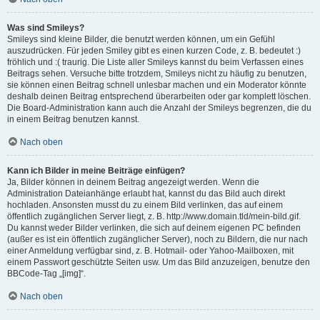
Was sind Smileys?
Smileys sind kleine Bilder, die benutzt werden können, um ein Gefühl
auszudrücken. Für jeden Smiley gibt es einen kurzen Code, z. B. bedeutet :)
fröhlich und :( traurig. Die Liste aller Smileys kannst du beim Verfassen eines
Beitrags sehen. Versuche bitte trotzdem, Smileys nicht zu häufig zu benutzen,
sie können einen Beitrag schnell unlesbar machen und ein Moderator könnte
deshalb deinen Beitrag entsprechend überarbeiten oder gar komplett löschen.
Die Board-Administration kann auch die Anzahl der Smileys begrenzen, die du
in einem Beitrag benutzen kannst.
Nach oben
Kann ich Bilder in meine Beiträge einfügen?
Ja, Bilder können in deinem Beitrag angezeigt werden. Wenn die
Administration Dateianhänge erlaubt hat, kannst du das Bild auch direkt
hochladen. Ansonsten musst du zu einem Bild verlinken, das auf einem
öffentlich zugänglichen Server liegt, z. B. http://www.domain.tld/mein-bild.gif.
Du kannst weder Bilder verlinken, die sich auf deinem eigenen PC befinden
(außer es ist ein öffentlich zugänglicher Server), noch zu Bildern, die nur nach
einer Anmeldung verfügbar sind, z. B. Hotmail- oder Yahoo-Mailboxen, mit
einem Passwort geschützte Seiten usw. Um das Bild anzuzeigen, benutze den
BBCode-Tag „[img]“.
Nach oben