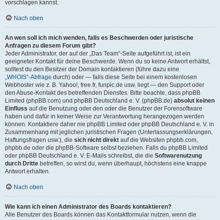
vorschlagen kannst.
Nach oben
An wen soll ich mich wenden, falls es Beschwerden oder juristische
Anfragen zu diesem Forum gibt?
Jeder Administrator, der auf der „Das Team“-Seite aufgeführt ist, ist ein
geeigneter Kontakt für deine Beschwerde. Wenn du so keine Antwort erhältst,
solltest du den Besitzer der Domain kontaktieren (führe dazu eine
„WHOIS“-Abfrage
durch) oder — falls diese Seite bei einem kostenlosen
Webhoster wie z. B. Yahoo!, free.fr, funpic.de usw. liegt — den Support oder
den Abuse-Kontakt des betreffenden Dienstes. Bitte beachte, dass phpBB
Limited (phpBB.com) und phpBB Deutschland e. V. (phpBB.de)
absolut keinen
Einfluss
auf die Benutzung oder den oder die Benutzer der Forensoftware
haben und dafür in keiner Weise zur Verantwortung herangezogen werden
können. Kontaktiere daher nie phpBB Limited oder phpBB Deutschland e. V. in
Zusammenhang mit jeglichen juristischen Fragen (Unterlassungserklärungen,
Haftungsfragen usw.), die
sich nicht direkt
auf die Websiten phpbb.com,
phpbb.de oder die phpBB-Software selbst beziehen. Falls du phpBB Limited
oder phpBB Deutschland e. V. E-Mails schreibst, die die
Softwarenutzung
durch Dritte
betreffen, so wirst du, wenn überhaupt, höchstens eine knappe
Antwort erhalten.
Nach oben
Wie kann ich einen Administrator des Boards kontaktieren?
Alle Benutzer des Boards können das Kontaktformular nutzen, wenn die