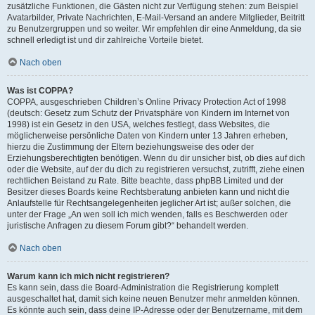
zusätzliche Funktionen, die Gästen nicht zur Verfügung stehen: zum Beispiel
Avatarbilder, Private Nachrichten, E-Mail-Versand an andere Mitglieder, Beitritt
zu Benutzergruppen und so weiter. Wir empfehlen dir eine Anmeldung, da sie
schnell erledigt ist und dir zahlreiche Vorteile bietet.
Nach oben
Was ist COPPA?
COPPA, ausgeschrieben Children’s Online Privacy Protection Act of 1998
(deutsch: Gesetz zum Schutz der Privatsphäre von Kindern im Internet von
1998) ist ein Gesetz in den USA, welches festlegt, dass Websites, die
möglicherweise persönliche Daten von Kindern unter 13 Jahren erheben,
hierzu die Zustimmung der Eltern beziehungsweise des oder der
Erziehungsberechtigten benötigen. Wenn du dir unsicher bist, ob dies auf dich
oder die Website, auf der du dich zu registrieren versuchst, zutrifft, ziehe einen
rechtlichen Beistand zu Rate. Bitte beachte, dass phpBB Limited und der
Besitzer dieses Boards keine Rechtsberatung anbieten kann und nicht die
Anlaufstelle für Rechtsangelegenheiten jeglicher Art ist; außer solchen, die
unter der Frage „An wen soll ich mich wenden, falls es Beschwerden oder
juristische Anfragen zu diesem Forum gibt?“ behandelt werden.
Nach oben
Warum kann ich mich nicht registrieren?
Es kann sein, dass die Board-Administration die Registrierung komplett
ausgeschaltet hat, damit sich keine neuen Benutzer mehr anmelden können.
Es könnte auch sein, dass deine IP-Adresse oder der Benutzername, mit dem