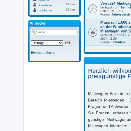
Verias24 Mietwa
25 Jun
Dreamliner
Verfasst von
Thermok
15 Jun
Inselfahrer
Feb 2019, 21:17
Forum:
Jahresversi
Muss ich 1.600 €
SUCHE
an der Windschu
Mietwagen von S
Verfasst von
seli66
» 
2024, 11:26
Forum:
Schäden
Erweiterte Suche
Herzlich willk
preisgünstige 
Mietwagen-Ecke.de ist 
Bereich Mietwagen. Es
Fragen und Antworten i
Sie Fragen, erhalten 
günstige Mietwagena
Mietwagen informiert 