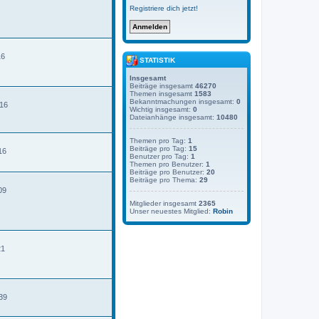
Registriere dich jetzt!
16
STATISTIK
Insgesamt
Beiträge insgesamt
46270
Themen insgesamt
1583
Bekanntmachungen insgesamt:
0
:16
Wichtig insgesamt:
0
Dateianhänge insgesamt:
10480
Themen pro Tag:
1
Beiträge pro Tag:
15
16
Benutzer pro Tag:
1
Themen pro Benutzer:
1
Beiträge pro Benutzer:
20
Beiträge pro Thema:
29
09
Mitglieder insgesamt
2365
Unser neuestes Mitglied:
Robin
21
39