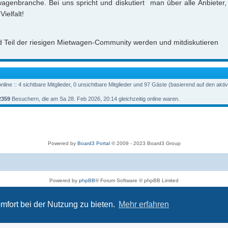
agenbranche. Bei uns spricht und diskutiert man über alle Anbieter,
ielfalt!
nd Teil der riesigen Mietwagen-Community werden und mitdiskutieren
line :: 4 sichtbare Mitglieder, 0 unsichtbare Mitglieder und 97 Gäste (basierend auf den akti
2359
Besuchern, die am Sa 28. Feb 2026, 20:14 gleichzeitig online waren.
Powered by
Board3 Portal
© 2009 - 2023 Board3 Group
Powered by
phpBB
® Forum Software © phpBB Limited
Deutsche Übersetzung durch
phpBB.de
Datenschutz
|
Nutzungsbedingungen
mfort bei der Nutzung zu bieten.
Mehr erfahren