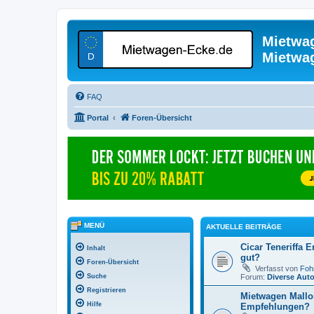
Mietwa
Mietwa
FAQ
Portal
Foren-Übersicht
MENÜ
AKTUELLE BEITRÄGE
Cicar Teneriffa E
Inhalt
gut?
Foren-Übersicht
Verfasst von
Foh
Forum:
Diverse Aut
Suche
Registrieren
Mietwagen Mallo
Hilfe
Empfehlungen?