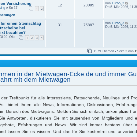
s
i
N
gen Versicherung
von
Turbo_3
12
23085
t
t
e
Do 5. Mär 2026, 11:3
ing
» So 17.
e
1
2
r
u
r
a
e
cherungen
B
g
s
e
t
N
 für einen Steinschlag
von
Turbo_3
i
31
75887
e
e
Do 5. Mär 2026, 11:2
t
tzscheibe bei
r
u
r
ixt bezahlen?
B
e
a
e
Di 29. Okt
s
1
2
3
4
g
i
t
t
e
r
r
a
1579 Themen • Seite
3
von
1
B
g
e
i
t
r
a
ommen in der Mietwagen-Ecke.de und immer Gut
g
Fahrt mit dem Mietwagen
der Treffpunkt für alle Interessierte, Ratsuchende, Neulinge und Pr
 bietet Ihnen alle News, Informationen, Diskussionen, Erfahrunge
m Bereich des Mietwagens. Melden Sie sich einfach, unkompliziert un
Sie Antworten, diskutieren Sie mit tausenden von Mitgliedern und e
ngebote, Erfahrungen und News. Wir sind immer bestens über a
und lassen Sie es wissen. Und das für Sie kostenfrei und unverbind