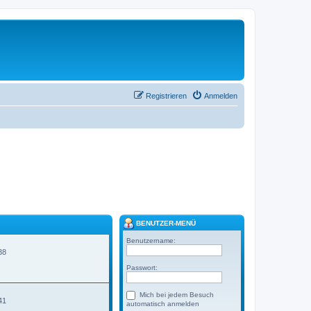
Registrieren
Anmelden
BENUTZER-MENÜ
Benutzername:
38
Passwort:
Mich bei jedem Besuch
41
automatisch anmelden