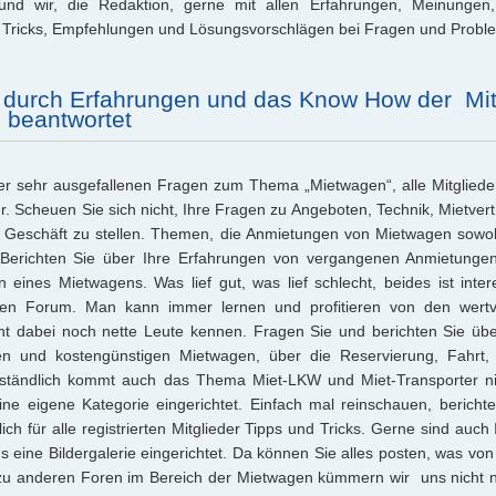
und wir, die Redaktion, gerne mit allen Erfahrungen, Meinungen, 
d Tricks, Empfehlungen und Lösungsvorschlägen bei Fragen und Proble
durch Erfahrungen und das Know How der Mitg
 beantwortet
er sehr ausgefallenen Fragen zum Thema „Mietwagen“, alle Mitglieder
er. Scheuen Sie sich nicht, Ihre Fragen zu Angeboten, Technik, Mietver
r Geschäft zu stellen. Themen, die Anmietungen von Mietwagen sowoh
. Berichten Sie über Ihre Erfahrungen von vergangenen Anmietunge
 eines Mietwagens. Was lief gut, was lief schlecht, beides ist inter
gen Forum. Man kann immer lernen und profitieren von den wertv
t dabei noch nette Leute kennen. Fragen Sie und berichten Sie übe
n und kostengünstigen Mietwagen, über die Reservierung, Fahrt,
ständlich kommt auch das Thema Miet-LKW und Miet-Transporter nic
ine eigene Kategorie eingerichtet. Einfach mal reinschauen, berichte
lich für alle registrierten Mitglieder Tipps und Tricks. Gerne sind auch
s eine Bildergalerie eingerichtet. Da können Sie alles posten, was von
u anderen Foren im Bereich der Mietwagen kümmern wir uns nicht n