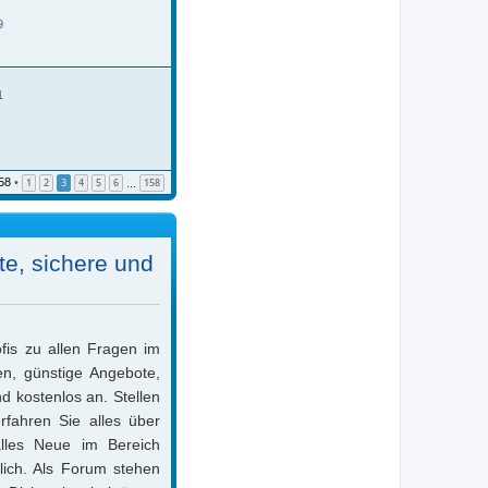
9
1
58
•
1
2
3
4
5
6
158
…
e, sichere und
ofis zu allen Fragen im
n, günstige Angebote,
d kostenlos an. Stellen
rfahren Sie alles über
lles Neue im Bereich
lich. Als Forum stehen