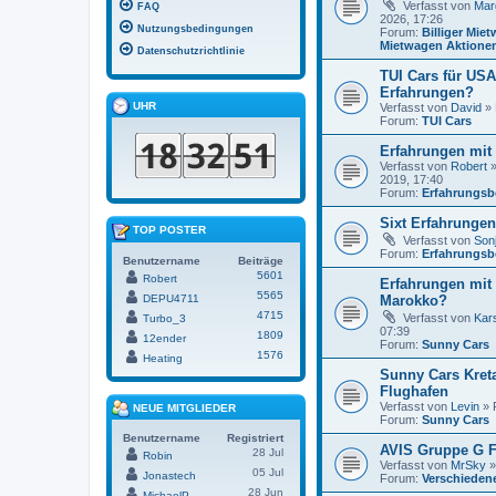
Verfasst von
Marg
FAQ
2026, 17:26
Nutzungsbedingungen
Forum:
Billiger Mie
Mietwagen Aktione
Datenschutzrichtlinie
TUI Cars für US
Erfahrungen?
UHR
Verfasst von
David
» 
Forum:
TUI Cars
Erfahrungen mit
Verfasst von
Robert
»
2019, 17:40
Forum:
Erfahrungsb
Sixt Erfahrungen
TOP POSTER
Verfasst von
Son
Forum:
Erfahrungsb
Benutzername
Beiträge
5601
Robert
Erfahrungen mit
5565
Marokko?
DEPU4711
4715
Verfasst von
Kar
Turbo_3
07:39
1809
12ender
Forum:
Sunny Cars
1576
Heating
Sunny Cars Kret
Flughafen
Verfasst von
Levin
» 
NEUE MITGLIEDER
Forum:
Sunny Cars
Benutzername
Registriert
AVIS Gruppe G 
28 Jul
Robin
Verfasst von
MrSky
»
05 Jul
Jonastech
Forum:
Verschieden
28 Jun
MichaelP