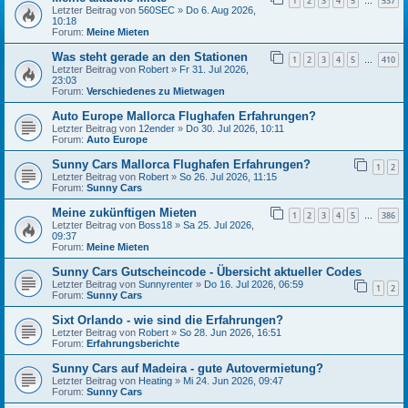
1
2
3
4
5
537
…
Letzter Beitrag von
560SEC
»
Do 6. Aug 2026,
10:18
Forum:
Meine Mieten
Was steht gerade an den Stationen
1
2
3
4
5
410
…
Letzter Beitrag von
Robert
»
Fr 31. Jul 2026,
23:03
Forum:
Verschiedenes zu Mietwagen
Auto Europe Mallorca Flughafen Erfahrungen?
Letzter Beitrag von
12ender
»
Do 30. Jul 2026, 10:11
Forum:
Auto Europe
Sunny Cars Mallorca Flughafen Erfahrungen?
1
2
Letzter Beitrag von
Robert
»
So 26. Jul 2026, 11:15
Forum:
Sunny Cars
Meine zukünftigen Mieten
1
2
3
4
5
386
…
Letzter Beitrag von
Boss18
»
Sa 25. Jul 2026,
09:37
Forum:
Meine Mieten
Sunny Cars Gutscheincode - Übersicht aktueller Codes
Letzter Beitrag von
Sunnyrenter
»
Do 16. Jul 2026, 06:59
1
2
Forum:
Sunny Cars
Sixt Orlando - wie sind die Erfahrungen?
Letzter Beitrag von
Robert
»
So 28. Jun 2026, 16:51
Forum:
Erfahrungsberichte
Sunny Cars auf Madeira - gute Autovermietung?
Letzter Beitrag von
Heating
»
Mi 24. Jun 2026, 09:47
Forum:
Sunny Cars