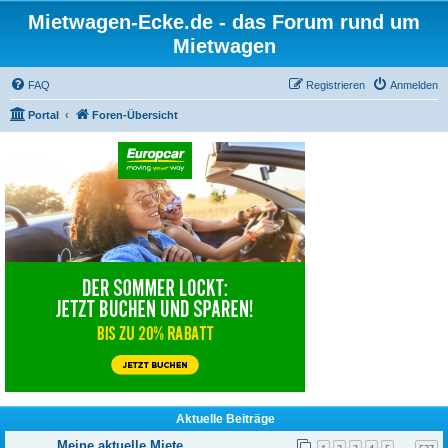
Mietwagen-Ecke.de - das Forum rund um
Mietwagen
FAQ
Registrieren
Anmelden
Portal
Foren-Übersicht
Aktuelle Beiträge
Meine aktuelle Miete