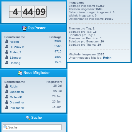
Insgesamt
Beiträge insgesamt
46269
Themen insgesamt
1583
Bekanntmachungen insgesamt:
0
Wichtig insgesamt:
0
Dateianhänge insgesamt:
10480
Top Poster
Themen pro Tag:
1
Beiträge pro Tag:
15
Benutzer pro Tag:
1
Benutzername
Beiträge
Themen pro Benutzer:
1
5601
Beiträge pro Benutzer:
20
Robert
Beiträge pro Thema:
29
5565
DEPU4711
4715
Turbo_3
Mitglieder insgesamt
2365
1809
12ender
Unser neuestes Mitglied:
Robin
1576
Heating
Neue Mitglieder
Benutzername
Registriert
28 Jul
Robin
05 Jul
Jonastech
28 Jun
MichaelP
25 Jun
Dreamliner
15 Jun
Inselfahrer
Suche