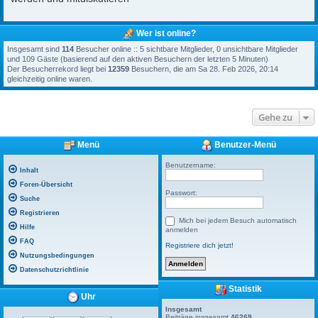
Wer ist online?
Insgesamt sind
114
Besucher online :: 5 sichtbare Mitglieder, 0 unsichtbare Mitglieder
und 109 Gäste (basierend auf den aktiven Besuchern der letzten 5 Minuten)
Der Besucherrekord liegt bei
12359
Besuchern, die am Sa 28. Feb 2026, 20:14
gleichzeitig online waren.
Gehe zu
Menü
Benutzer-Menü
Benutzername:
Inhalt
Foren-Übersicht
Passwort:
Suche
Registrieren
Mich bei jedem Besuch automatisch
Hilfe
anmelden
FAQ
Registriere dich jetzt!
Nutzungsbedingungen
Datenschutzrichtlinie
Statistik
Uhr
Insgesamt
Beiträge insgesamt
46269