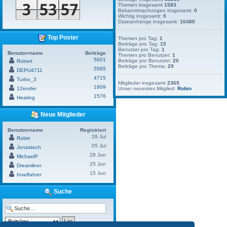
Themen insgesamt
1583
Bekanntmachungen insgesamt:
0
Wichtig insgesamt:
0
Dateianhänge insgesamt:
10480
Top Poster
Themen pro Tag:
1
Beiträge pro Tag:
15
Benutzer pro Tag:
1
Benutzername
Beiträge
Themen pro Benutzer:
1
5601
Beiträge pro Benutzer:
20
Robert
Beiträge pro Thema:
29
5565
DEPU4711
4715
Turbo_3
Mitglieder insgesamt
2365
1809
12ender
Unser neuestes Mitglied:
Robin
1576
Heating
Neue Mitglieder
Benutzername
Registriert
28 Jul
Robin
05 Jul
Jonastech
28 Jun
MichaelP
25 Jun
Dreamliner
15 Jun
Inselfahrer
Suche