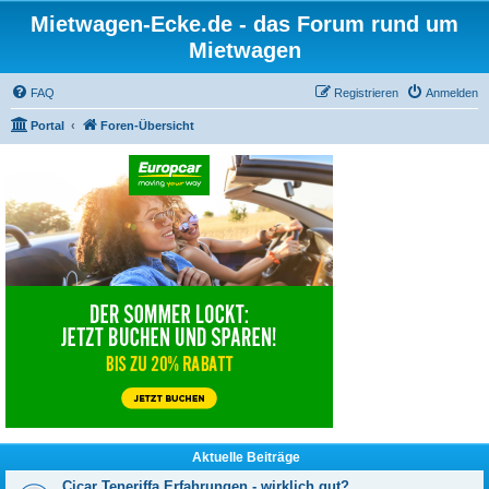
Mietwagen-Ecke.de - das Forum rund um
Mietwagen
FAQ
Registrieren
Anmelden
Portal
Foren-Übersicht
Aktuelle Beiträge
Cicar Teneriffa Erfahrungen - wirklich gut?