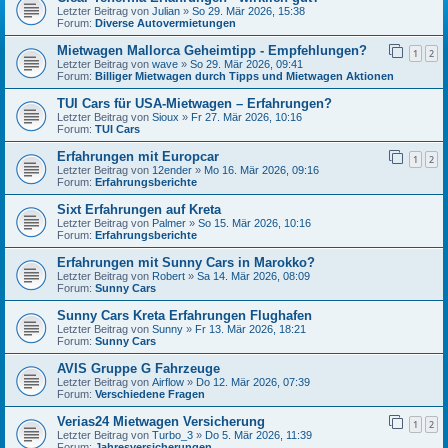
Letzter Beitrag von
Julian
»
So 29. Mär 2026, 15:38
Forum:
Diverse Autovermietungen
Mietwagen Mallorca Geheimtipp - Empfehlungen?
1
2
Letzter Beitrag von
wave
»
So 29. Mär 2026, 09:41
Forum:
Billiger Mietwagen durch Tipps und Mietwagen Aktionen
TUI Cars für USA-Mietwagen – Erfahrungen?
Letzter Beitrag von
Sioux
»
Fr 27. Mär 2026, 10:16
Forum:
TUI Cars
Erfahrungen mit Europcar
1
2
Letzter Beitrag von
12ender
»
Mo 16. Mär 2026, 09:16
Forum:
Erfahrungsberichte
Sixt Erfahrungen auf Kreta
Letzter Beitrag von
Palmer
»
So 15. Mär 2026, 10:16
Forum:
Erfahrungsberichte
Erfahrungen mit Sunny Cars in Marokko?
Letzter Beitrag von
Robert
»
Sa 14. Mär 2026, 08:09
Forum:
Sunny Cars
Sunny Cars Kreta Erfahrungen Flughafen
Letzter Beitrag von
Sunny
»
Fr 13. Mär 2026, 18:21
Forum:
Sunny Cars
AVIS Gruppe G Fahrzeuge
Letzter Beitrag von
Airflow
»
Do 12. Mär 2026, 07:39
Forum:
Verschiedene Fragen
Verias24 Mietwagen Versicherung
1
2
Letzter Beitrag von
Turbo_3
»
Do 5. Mär 2026, 11:39
Forum:
Jahresversicherungen