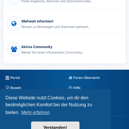
Finde Angebote, Aktionen und Gutscheincodes.
Weltweit informiert
Wissen zu Mietwagen und Stationen weltweit.
Aktive Community
Werde Teil einer hilfsbereiten Community.
Portal
Foren-Übersicht
Regeln
Hilfe
Diese Website nutzt Cookies, um dir den
Datenschutz
Impressum
bestmöglichen Komfort bei der Nutzung zu
Alle Cookies löschen
bieten.
Mehr erfahren
Powered by
phpBB
® Forum Software © phpBB Limited
Verstanden!
Deutsche Übersetzung durch
phpBB.de