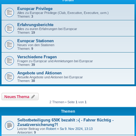
Forum
Europcar Privilege
Alles zu Europcar Privilege (Club, Executive, Executive, uvm.)
Themen:
3
Erfahrungsberichte
Alles zu euren Erfahrungen bei Europcar
Themen:
19
Europcar Stationen
Neues von den Stationen
Themen:
9
Verschiedene Fragen
Fragen zu Europcar und Anmietungen bei Europcar
Themen:
39
Angebote und Aktionen
Aktuelle Angebote und Aktionen bei Europcar
Themen:
38
Neues Thema
2 Themen • Seite
1
von
1
Themen
Selbstbeteiligung 650€ bezahlt :-( - Fahrer flüchtig -
Zusatzversicherung?!
Letzter Beitrag von
Robert
«
Sa 9. Nov 2024, 13:13
Antworten:
9