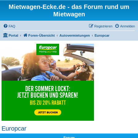
Mietwagen-Ecke.de - das Forum rund um
Mietwagen
FAQ
Registrieren
Anmelden
Portal
Foren-Übersicht
Autovermietungen
Europcar
Europcar