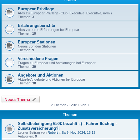
Forum
Europcar Privilege
Alles zu Europcar Privilege (Club, Executive, Executive, uvm.)
Themen:
3
Erfahrungsberichte
Alles zu euren Erfahrungen bei Europcar
Themen:
19
Europcar Stationen
Neues von den Stationen
Themen:
9
Verschiedene Fragen
Fragen zu Europcar und Anmietungen bei Europcar
Themen:
39
Angebote und Aktionen
Aktuelle Angebote und Aktionen bei Europcar
Themen:
38
Neues Thema
2 Themen • Seite
1
von
1
Themen
Selbstbeteiligung 650€ bezahlt :-( - Fahrer flüchtig -
Zusatzversicherung?!
Letzter Beitrag von
Robert
«
Sa 9. Nov 2024, 13:13
Antworten:
9