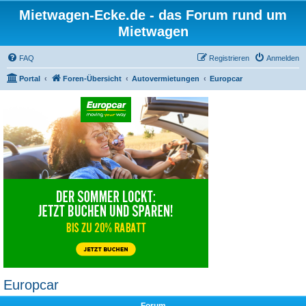
Mietwagen-Ecke.de - das Forum rund um
Mietwagen
FAQ
Registrieren
Anmelden
Portal
Foren-Übersicht
Autovermietungen
Europcar
Europcar