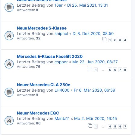
Letzter Beitrag von
16er
«
Di 25. Mai 2021, 13:31
Antworten:
8
Neue Mercedes S-Klasse
Letzter Beitrag von
shiphol
«
Di 8. Dez 2020, 08:50
Antworten:
32
1
2
3
4
Mercedes E-Klasse Facelift 2020
Letzter Beitrag von
copper
«
Mo 22. Jun 2020, 08:27
Antworten:
76
…
1
5
6
7
8
Neuer Mercedes CLA 250e
Letzter Beitrag von
LH4000
«
Fr 6. Mär 2020, 06:59
Antworten:
9
Neuer Mercedes EQC
Letzter Beitrag von
Manta11
«
Mo 2. Mär 2020, 16:45
Antworten:
66
…
1
4
5
6
7