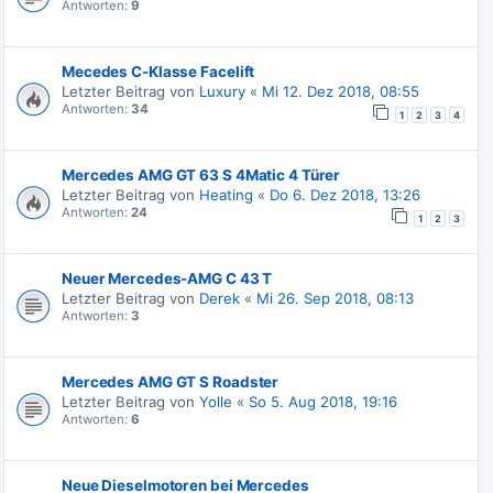
Antworten:
9
Mecedes C-Klasse Facelift
Letzter Beitrag von
Luxury
«
Mi 12. Dez 2018, 08:55
Antworten:
34
1
2
3
4
Mercedes AMG GT 63 S 4Matic 4 Türer
Letzter Beitrag von
Heating
«
Do 6. Dez 2018, 13:26
Antworten:
24
1
2
3
Neuer Mercedes-AMG C 43 T
Letzter Beitrag von
Derek
«
Mi 26. Sep 2018, 08:13
Antworten:
3
Mercedes AMG GT S Roadster
Letzter Beitrag von
Yolle
«
So 5. Aug 2018, 19:16
Antworten:
6
Neue Dieselmotoren bei Mercedes