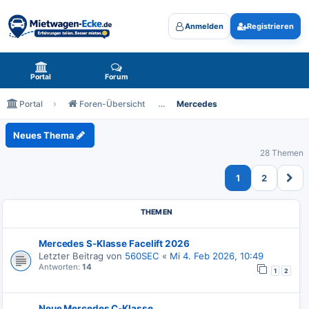
Anmelden
Registrieren
Mietwagen-Ecke.de - das Forum rund um Mietwagen
Portal
Forum
Portal
Foren-Übersicht
Mercedes
Mercedes
Neues Thema
28 Themen
1
2
THEMEN
Mercedes S-Klasse Facelift 2026
Letzter Beitrag von
560SEC
«
Mi 4. Feb 2026, 10:49
Antworten:
14
1
2
Neue Mercedes C-Klasse