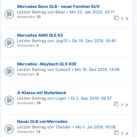
Mercedes Benz GLB - neuer Familien SUV
Letzter Beitrag von
Biker
«
Mo 20. Jan 2020, 20:11
Antworten:
10
1
2
Mercedes AMG GLE 63
Letzter Beitrag von
Jogi12
«
Do 19. Dez 2019, 16:45
Antworten:
5
Mercedes -Maybach GLS 600
Letzter Beitrag von
Cubus3
«
Mo 16. Dez 2019, 13:09
Antworten:
9
A-Klasse mit Stufenheck
Letzter Beitrag von
Luger
«
Di 3. Sep 2019, 09:57
Antworten:
19
1
2
Neuer GLB von Mercedes
Letzter Beitrag von
12ender
«
Mo 1. Jul 2019, 16:08
Antworten:
12
1
2