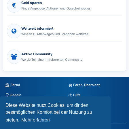
Geld sparen
Finde Angebote, Aktionen und Gutscheincodes.
Weltweit informiert
Wissen zu Mietwagen und Stationen weltweit.
Aktive Community
Werde Teil einer hilfsbereiten Community.
Portal
Foren-Übersicht
Regeln
Hilfe
Diese Website nutzt Cookies, um dir den
Datenschutz
Impressum
bestmöglichen Komfort bei der Nutzung zu
Alle Cookies löschen
bieten.
Mehr erfahren