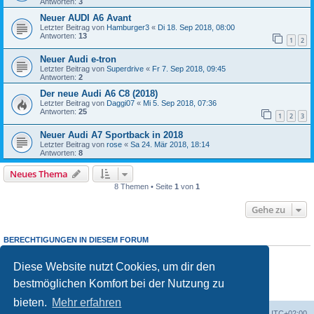
Antworten:
3
Neuer AUDI A6 Avant
Letzter Beitrag von
Hamburger3
«
Di 18. Sep 2018, 08:00
Antworten:
13
1
2
Neuer Audi e-tron
Letzter Beitrag von
Superdrive
«
Fr 7. Sep 2018, 09:45
Antworten:
2
Der neue Audi A6 C8 (2018)
Letzter Beitrag von
Daggi07
«
Mi 5. Sep 2018, 07:36
Antworten:
25
1
2
3
Neuer Audi A7 Sportback in 2018
Letzter Beitrag von
rose
«
Sa 24. Mär 2018, 18:14
Antworten:
8
Neues Thema
8 Themen • Seite
1
von
1
Gehe zu
BERECHTIGUNGEN IN DIESEM FORUM
Du darfst
keine
neuen Themen in diesem Forum erstellen.
Du darfst
keine
Antworten zu Themen in diesem Forum erstellen.
Diese Website nutzt Cookies, um dir den
Du darfst deine Beiträge in diesem Forum
nicht
ändern.
bestmöglichen Komfort bei der Nutzung zu
Du darfst deine Beiträge in diesem Forum
nicht
löschen.
Du darfst
keine
Dateianhänge in diesem Forum erstellen.
bieten.
Mehr erfahren
Portal
Foren-Übersicht
Alle Zeiten sind
UTC+02:00