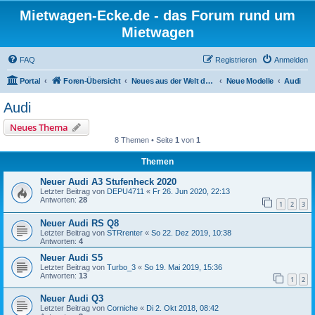
Mietwagen-Ecke.de - das Forum rund um
Mietwagen
FAQ
Registrieren
Anmelden
Portal
Foren-Übersicht
Neues aus der Welt der Autos
Neue Modelle
Audi
Audi
Neues Thema
8 Themen • Seite
1
von
1
Themen
Neuer Audi A3 Stufenheck 2020
Letzter Beitrag von
DEPU4711
«
Fr 26. Jun 2020, 22:13
Antworten:
28
1
2
3
Neuer Audi RS Q8
Letzter Beitrag von
STRrenter
«
So 22. Dez 2019, 10:38
Antworten:
4
Neuer Audi S5
Letzter Beitrag von
Turbo_3
«
So 19. Mai 2019, 15:36
Antworten:
13
1
2
Neuer Audi Q3
Letzter Beitrag von
Corniche
«
Di 2. Okt 2018, 08:42