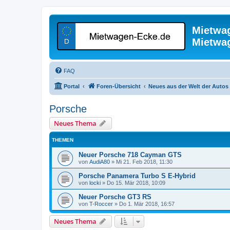
Mietwa
Mietwa
FAQ
Portal
Foren-Übersicht
Neues aus der Welt der Autos
Porsche
Neues Thema
THEMEN
Neuer Porsche 718 Cayman GTS
von
AudiA80
»
Mi 21. Feb 2018, 11:30
Porsche Panamera Turbo S E-Hybrid
von
locki
»
Do 15. Mär 2018, 10:09
Neuer Porsche GT3 RS
von
T-Roccer
»
Do 1. Mär 2018, 16:57
Neues Thema