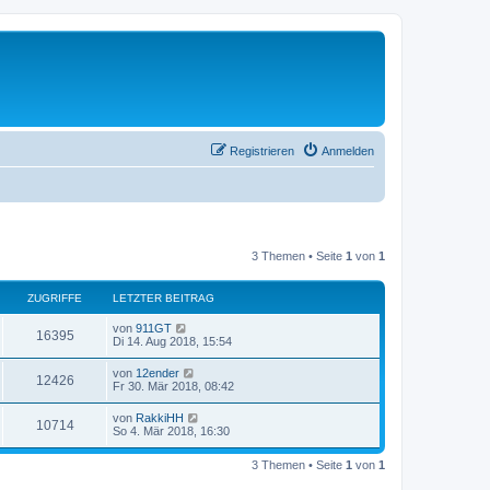
Registrieren
Anmelden
3 Themen • Seite
1
von
1
ZUGRIFFE
LETZTER BEITRAG
von
911GT
16395
Di 14. Aug 2018, 15:54
von
12ender
12426
Fr 30. Mär 2018, 08:42
von
RakkiHH
10714
So 4. Mär 2018, 16:30
3 Themen • Seite
1
von
1