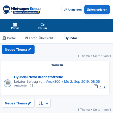
Anmelden
Registrieren
Mietwagen-Ecke.de - das Forum rund um Mietwagen
Portal
Forum
Portal
Foren-Übersicht
Hyundai
Hyundai
Neues Thema
1 Thema • Seite
1
von
1
THEMEN
Hyundai Nexo Brennstoffzelle
Letzter Beitrag von
Vmax300
«
Mo 2. Sep 2019, 08:05
Antworten:
12
1
2
Neues Thema
1 Thema • Seite
1
von
1