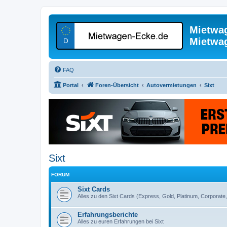
Mietwa
Mietwa
FAQ
Portal
Foren-Übersicht
Autovermietungen
Sixt
Sixt
FORUM
Sixt Cards
Alles zu den Sixt Cards (Express, Gold, Platinum, Corporate
Erfahrungsberichte
Alles zu euren Erfahrungen bei Sixt