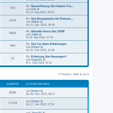
e
u
r
e
Re:
Neueröffnung Sixt Station Fra…
504
B
s
N
von
Erik
e
t
e
So 17. Aug 2025, 08:42
i
e
u
t
r
e
Re:
Sixt Einwegmiete mit Preisvor…
r
2478
B
s
N
von
Airflow
a
e
t
e
So 21. Dez 2025, 08:48
g
i
e
u
t
r
e
Re:
Aktuelle Autos Sixt JDSR
r
4669
B
s
N
von
Julian
a
e
t
e
Di 19. Mai 2026, 07:49
g
i
e
u
t
r
e
Re:
Sixt Car Sales Erfahrungen
r
669
B
s
N
von
Robert
a
e
t
e
So 20. Feb 2022, 14:48
g
i
e
u
t
r
e
Re:
Erfahrung Sixt Neuwagen?
r
16
B
s
N
von
Kuga201
a
e
t
e
Di 1. Sep 2020, 22:11
g
i
e
u
t
r
e
r
B
s
a
e
3 Themen • Seite
1
von
1
t
g
i
e
t
r
r
B
ZUGRIFFE
LETZTER BEITRAG
a
e
g
i
von
Robert
8698
t
Do 30. Nov 2023, 06:17
r
a
von
Robert
g
17149
Do 27. Jan 2022, 07:52
von
Jenny91