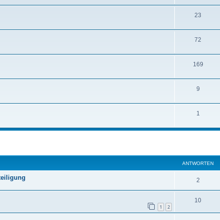
23
72
169
9
1
ANTWORTEN
eiligung
2
10
1
2