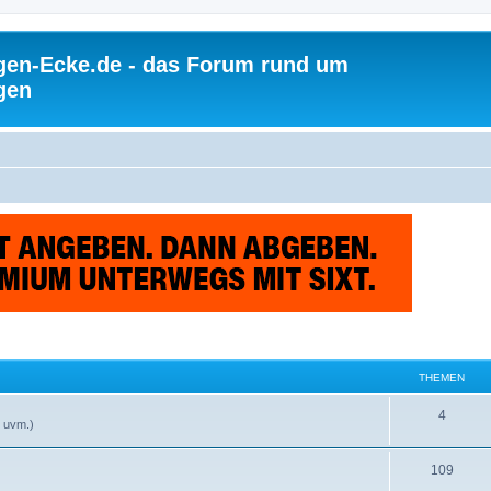
gen-Ecke.de - das Forum rund um
gen
THEMEN
4
, uvm.)
109