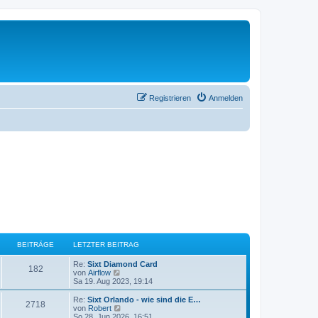
Registrieren
Anmelden
BEITRÄGE
LETZTER BEITRAG
Re:
Sixt Diamond Card
182
N
von
Airflow
e
Sa 19. Aug 2023, 19:14
u
e
Re:
Sixt Orlando - wie sind die E…
2718
s
N
von
Robert
t
e
So 28. Jun 2026, 16:51