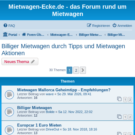
Mietwagen-Ecke.de - das Forum rund um
Mietwagen
FAQ
Registrieren
Anmelden
Portal
Foren-Übersicht
Mietwagen-Ecke
Billiger Mietwagen; Mietwagen Tipps & Gutscheine
Billiger Mietwagen durch Tipps und Mietwagen Aktionen
Billiger Mietwagen durch Tipps und Mietwagen
Aktionen
Neues Thema
1
2
Nächste
30 Themen
Themen
Mietwagen Mallorca Geheimtipp - Empfehlungen?
Letzter Beitrag von
wave
«
So 29. Mär 2026, 09:41
Antworten:
16
1
2
Billiger Mietwagen
Letzter Beitrag von
Bolide
«
Sa 12. Nov 2022, 22:02
Antworten:
12
1
2
Europcar 1 Euro Mieten
Letzter Beitrag von
DriveOut
«
So 18. Nov 2018, 18:16
Antworten:
13
1
2