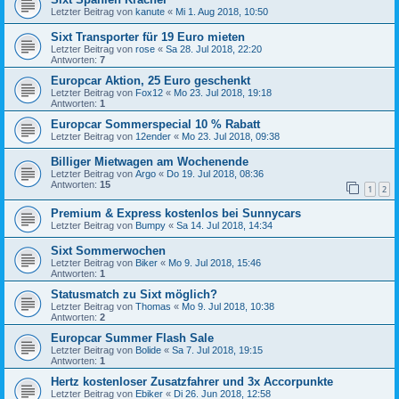
Letzter Beitrag von
kanute
«
Mi 1. Aug 2018, 10:50
Sixt Transporter für 19 Euro mieten
Letzter Beitrag von
rose
«
Sa 28. Jul 2018, 22:20
Antworten:
7
Europcar Aktion, 25 Euro geschenkt
Letzter Beitrag von
Fox12
«
Mo 23. Jul 2018, 19:18
Antworten:
1
Europcar Sommerspecial 10 % Rabatt
Letzter Beitrag von
12ender
«
Mo 23. Jul 2018, 09:38
Billiger Mietwagen am Wochenende
Letzter Beitrag von
Argo
«
Do 19. Jul 2018, 08:36
Antworten:
15
1
2
Premium & Express kostenlos bei Sunnycars
Letzter Beitrag von
Bumpy
«
Sa 14. Jul 2018, 14:34
Sixt Sommerwochen
Letzter Beitrag von
Biker
«
Mo 9. Jul 2018, 15:46
Antworten:
1
Statusmatch zu Sixt möglich?
Letzter Beitrag von
Thomas
«
Mo 9. Jul 2018, 10:38
Antworten:
2
Europcar Summer Flash Sale
Letzter Beitrag von
Bolide
«
Sa 7. Jul 2018, 19:15
Antworten:
1
Hertz kostenloser Zusatzfahrer und 3x Accorpunkte
Letzter Beitrag von
Ebiker
«
Di 26. Jun 2018, 12:58