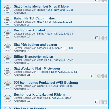
Sixt 5-fache Meilen bei Miles & More
Letzter Beitrag von
Robert
«
Di 6. Nov 2018, 21:58
Antworten:
7
Rabatt für TUI Card-Inhaber
Letzter Beitrag von
Hiky
«
Fr 26. Okt 2018, 19:23
Antworten:
2
Buchbinder Angebot
Letzter Beitrag von
Simba
«
Sa 6. Okt 2018, 09:34
Antworten:
14
1
2
Sixt früh buchen und sparen
Letzter Beitrag von
porschi
«
Mi 5. Sep 2018, 08:08
Antworten:
7
Billige Transporter mieten
Letzter Beitrag von
ylong
«
Fr 17. Aug 2018, 14:37
Antworten:
1
Sixt Weekend Flat - Mietwagen
Letzter Beitrag von
T-Roccer
«
Do 9. Aug 2018, 21:51
Antworten:
21
1
2
3
500 bahn.bonus Punkte bei AVIS Buchung
Letzter Beitrag von
Query
«
Di 7. Aug 2018, 08:16
Antworten:
1
Buchbinder Kraftpaket auf Rädern
Letzter Beitrag von
rose
«
So 5. Aug 2018, 11:12
Antworten:
12
1
2
Sixt Spanien Kracher