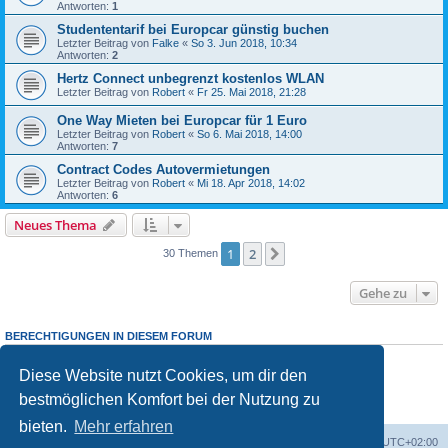
Antworten:
1
Studententarif bei Europcar günstig buchen
Letzter Beitrag von
Falke
«
So 3. Jun 2018, 10:34
Antworten:
2
Hertz Connect unbegrenzt kostenlos WLAN
Letzter Beitrag von
Robert
«
Fr 25. Mai 2018, 21:28
One Way Mieten bei Europcar für 1 Euro
Letzter Beitrag von
Robert
«
So 6. Mai 2018, 14:00
Antworten:
7
Contract Codes Autovermietungen
Letzter Beitrag von
Robert
«
Mi 18. Apr 2018, 14:02
Antworten:
6
Neues Thema
1
2
Nächste
30 Themen
Gehe zu
BERECHTIGUNGEN IN DIESEM FORUM
Du darfst
keine
neuen Themen in diesem Forum erstellen.
Du darfst
keine
Antworten zu Themen in diesem Forum erstellen.
Diese Website nutzt Cookies, um dir den
Du darfst deine Beiträge in diesem Forum
nicht
ändern.
bestmöglichen Komfort bei der Nutzung zu
Du darfst deine Beiträge in diesem Forum
nicht
löschen.
Du darfst
keine
Dateianhänge in diesem Forum erstellen.
bieten.
Mehr erfahren
Portal
Foren-Übersicht
Alle Zeiten sind
UTC+02:00