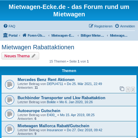
Mietwagen-Ecke.de - das Forum rund um
Mietwagen
FAQ
Registrieren
Anmelden
Portal
Foren-Übersicht
Mietwagen-Ecke
Billiger Mietwagen; Mietwagen Tipps & Gutscheine
Mietwagen Rabattaktionen
Mietwagen Rabattaktionen
Neues Thema
15 Themen • Seite
1
von
1
Themen
Mercedes Benz Rent Aktionen
Letzter Beitrag von
DEPU4711
«
Do 25. Mär 2021, 22:49
Antworten:
11
1
2
Buchbinder Transporter und Lkw Rabattaktion
Letzter Beitrag von
Bolide
«
Mo 6. Jan 2020, 16:26
Autoeurope Gutschein
Letzter Beitrag von
E400_
«
Mo 15. Apr 2019, 08:25
Antworten:
6
Mietwagen Mallorca Rabatt/Gutschein
Letzter Beitrag von
Insurancer
«
Do 27. Dez 2018, 09:42
Antworten:
9