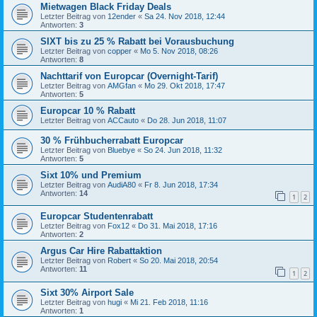
Mietwagen Black Friday Deals
Letzter Beitrag von
12ender
«
Sa 24. Nov 2018, 12:44
Antworten:
3
SIXT bis zu 25 % Rabatt bei Vorausbuchung
Letzter Beitrag von
copper
«
Mo 5. Nov 2018, 08:26
Antworten:
8
Nachttarif von Europcar (Overnight-Tarif)
Letzter Beitrag von
AMGfan
«
Mo 29. Okt 2018, 17:47
Antworten:
5
Europcar 10 % Rabatt
Letzter Beitrag von
ACCauto
«
Do 28. Jun 2018, 11:07
30 % Frühbucherrabatt Europcar
Letzter Beitrag von
Bluebye
«
So 24. Jun 2018, 11:32
Antworten:
5
Sixt 10% und Premium
Letzter Beitrag von
AudiA80
«
Fr 8. Jun 2018, 17:34
Antworten:
14
1
2
Europcar Studentenrabatt
Letzter Beitrag von
Fox12
«
Do 31. Mai 2018, 17:16
Antworten:
2
Argus Car Hire Rabattaktion
Letzter Beitrag von
Robert
«
So 20. Mai 2018, 20:54
Antworten:
11
1
2
Sixt 30% Airport Sale
Letzter Beitrag von
hugi
«
Mi 21. Feb 2018, 11:16
Antworten:
1