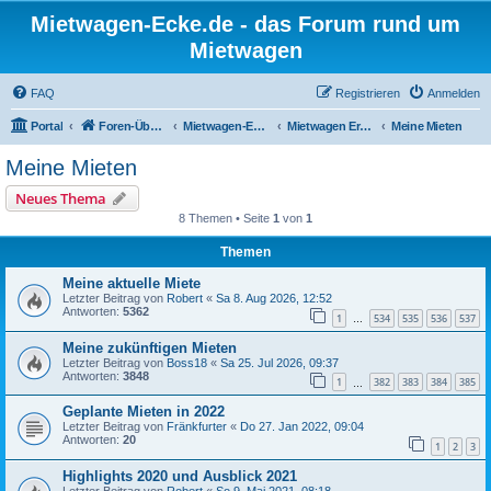
Mietwagen-Ecke.de - das Forum rund um
Mietwagen
FAQ
Registrieren
Anmelden
Portal
Foren-Übersicht
Mietwagen-Ecke
Mietwagen Erfahrungsberichte
Meine Mieten
Meine Mieten
Neues Thema
8 Themen • Seite
1
von
1
Themen
Meine aktuelle Miete
Letzter Beitrag von
Robert
«
Sa 8. Aug 2026, 12:52
Antworten:
5362
1
534
535
536
537
…
Meine zukünftigen Mieten
Letzter Beitrag von
Boss18
«
Sa 25. Jul 2026, 09:37
Antworten:
3848
1
382
383
384
385
…
Geplante Mieten in 2022
Letzter Beitrag von
Fränkfurter
«
Do 27. Jan 2022, 09:04
Antworten:
20
1
2
3
Highlights 2020 und Ausblick 2021
Letzter Beitrag von
Robert
«
So 9. Mai 2021, 08:18