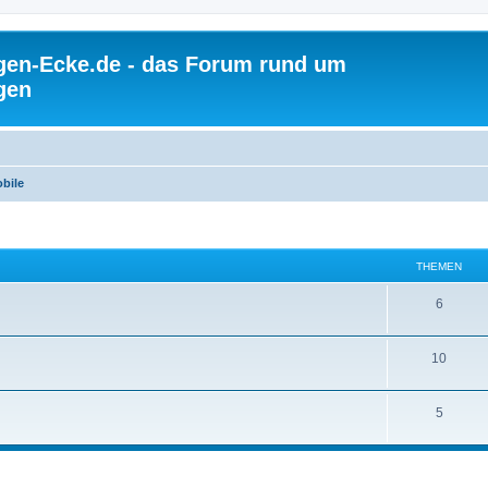
gen-Ecke.de - das Forum rund um
gen
bile
THEMEN
6
10
5