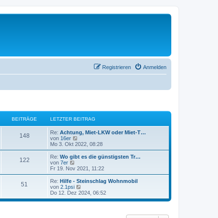
Registrieren
Anmelden
BEITRÄGE
LETZTER BEITRAG
Re:
Achtung, Miet-LKW oder Miet-T…
148
N
von
16er
e
Mo 3. Okt 2022, 08:28
u
e
Re:
Wo gibt es die günstigsten Tr…
122
s
N
von
7er
t
e
Fr 19. Nov 2021, 11:22
e
u
r
e
Re:
Hilfe - Steinschlag Wohnmobil
51
B
s
N
von
2.1psi
e
t
e
Do 12. Dez 2024, 06:52
i
e
u
t
r
e
r
B
s
a
e
t