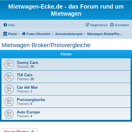
Mietwagen-Ecke.de - das Forum rund um
Mietwagen
FAQ
Registrieren
Anmelden
Portal
Foren-Übersicht
Autovermietungen
Mietwagen Broker/Preisvergleiche
Mietwagen Broker/Preisvergleiche
Forum
Sunny Cars
Themen:
39
TUI Cars
Themen:
26
Car del Mar
Themen:
1
Preisvergleiche
Themen:
6
Auto Europe
Themen:
4
Neues Thema