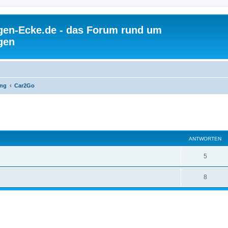
gen-Ecke.de - das Forum rund um
gen
ing
Car2Go
ANTWORTEN
5
8