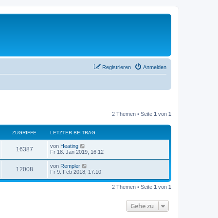
Registrieren
Anmelden
2 Themen • Seite
1
von
1
ZUGRIFFE
LETZTER BEITRAG
von
Heating
16387
Fr 18. Jan 2019, 16:12
von
Rempler
12008
Fr 9. Feb 2018, 17:10
2 Themen • Seite
1
von
1
Gehe zu