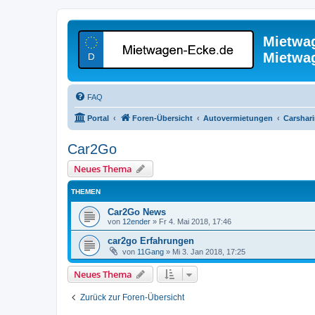
Mietwa
Mietwa
FAQ
Portal
Foren-Übersicht
Autovermietungen
Carshar
Car2Go
Neues Thema
THEMEN
Car2Go News
von
12ender
»
Fr 4. Mai 2018, 17:46
car2go Erfahrungen
von
11Gang
»
Mi 3. Jan 2018, 17:25
Neues Thema
Zurück zur Foren-Übersicht