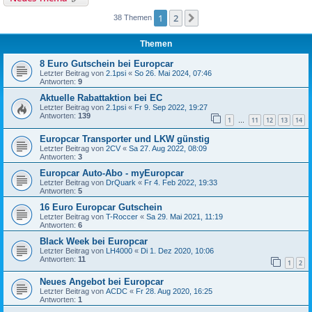
1
2
Nächste
38 Themen
Themen
8 Euro Gutschein bei Europcar
Letzter Beitrag von
2.1psi
«
So 26. Mai 2024, 07:46
Antworten:
9
Aktuelle Rabattaktion bei EC
Letzter Beitrag von
2.1psi
«
Fr 9. Sep 2022, 19:27
Antworten:
139
1
11
12
13
14
…
Europcar Transporter und LKW günstig
Letzter Beitrag von
2CV
«
Sa 27. Aug 2022, 08:09
Antworten:
3
Europcar Auto-Abo - myEuropcar
Letzter Beitrag von
DrQuark
«
Fr 4. Feb 2022, 19:33
Antworten:
5
16 Euro Europcar Gutschein
Letzter Beitrag von
T-Roccer
«
Sa 29. Mai 2021, 11:19
Antworten:
6
Black Week bei Europcar
Letzter Beitrag von
LH4000
«
Di 1. Dez 2020, 10:06
Antworten:
11
1
2
Neues Angebot bei Europcar
Letzter Beitrag von
ACDC
«
Fr 28. Aug 2020, 16:25
Antworten:
1