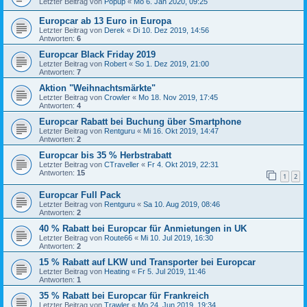
Letzter Beitrag von
Popup
«
Mo 6. Jan 2020, 09:25
Europcar ab 13 Euro in Europa
Letzter Beitrag von
Derek
«
Di 10. Dez 2019, 14:56
Antworten:
6
Europcar Black Friday 2019
Letzter Beitrag von
Robert
«
So 1. Dez 2019, 21:00
Antworten:
7
Aktion "Weihnachtsmärkte"
Letzter Beitrag von
Crowler
«
Mo 18. Nov 2019, 17:45
Antworten:
4
Europcar Rabatt bei Buchung über Smartphone
Letzter Beitrag von
Rentguru
«
Mi 16. Okt 2019, 14:47
Antworten:
2
Europcar bis 35 % Herbstrabatt
Letzter Beitrag von
CTraveller
«
Fr 4. Okt 2019, 22:31
Antworten:
15
1
2
Europcar Full Pack
Letzter Beitrag von
Rentguru
«
Sa 10. Aug 2019, 08:46
Antworten:
2
40 % Rabatt bei Europcar für Anmietungen in UK
Letzter Beitrag von
Route66
«
Mi 10. Jul 2019, 16:30
Antworten:
2
15 % Rabatt auf LKW und Transporter bei Europcar
Letzter Beitrag von
Heating
«
Fr 5. Jul 2019, 11:46
Antworten:
1
35 % Rabatt bei Europcar für Frankreich
Letzter Beitrag von
Trawler
«
Mo 24. Jun 2019, 19:34