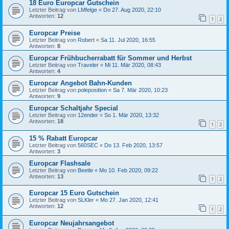
18 Euro Europcar Gutschein
Letzter Beitrag von
LMfelge
«
Do 27. Aug 2020, 22:10
Antworten:
12
1
2
Europcar Preise
Letzter Beitrag von
Robert
«
Sa 11. Jul 2020, 16:55
Antworten:
8
Europcar Frühbucherrabatt für Sommer und Herbst
Letzter Beitrag von
Traveler
«
Mi 11. Mär 2020, 08:43
Antworten:
4
Europcar Angebot Bahn-Kunden
Letzter Beitrag von
poleposition
«
Sa 7. Mär 2020, 10:23
Antworten:
9
Europcar Schaltjahr Special
Letzter Beitrag von
12ender
«
So 1. Mär 2020, 13:32
Antworten:
18
1
2
15 % Rabatt Europcar
Letzter Beitrag von
560SEC
«
Do 13. Feb 2020, 13:57
Antworten:
3
Europcar Flashsale
Letzter Beitrag von
Beetle
«
Mo 10. Feb 2020, 09:22
Antworten:
13
1
2
Europcar 15 Euro Gutschein
Letzter Beitrag von
SLKler
«
Mo 27. Jan 2020, 12:41
Antworten:
12
1
2
Europcar Neujahrsangebot