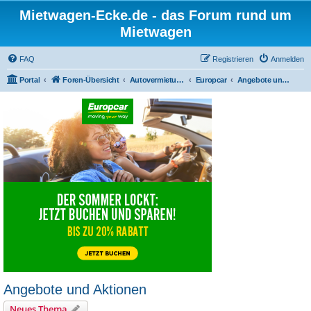
Mietwagen-Ecke.de - das Forum rund um
Mietwagen
FAQ
Registrieren
Anmelden
Portal
Foren-Übersicht
Autovermietungen
Europcar
Angebote und Aktionen
Angebote und Aktionen
Neues Thema