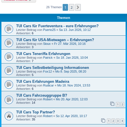
1
2
Nächste
26 Themen
Themen
TUI Cars für Fuerteventura - eure Erfahrungen?
Letzter Beitrag von
Puerto25
«
Sa 13. Jun 2026, 10:12
Antworten:
6
TUI Cars für USA-Mietwagen – Erfahrungen?
Letzter Beitrag von
Sioux
«
Fr 27. Mär 2026, 10:16
Antworten:
3
TUI Cars Teneriffa Erfahrungen
Letzter Beitrag von
Patrick
«
So 18. Jan 2026, 10:04
Antworten:
7
TUI Cars Selbstbeteiligung Informationen
Letzter Beitrag von
Fox12
«
Mo 8. Sep 2025, 08:20
Antworten:
5
TUI Cars Erfahrungen Madeira
Letzter Beitrag von
Rudicar
«
Mo 18. Nov 2024, 13:53
Antworten:
6
TUI Cars Fahrzeuggruppe B?
Letzter Beitrag von
Robert
«
Mo 20. Apr 2020, 12:03
Antworten:
14
1
2
TUI Cars Top Partner?
Letzter Beitrag von
Robert
«
So 12. Apr 2020, 10:17
Antworten:
35
1
2
3
4