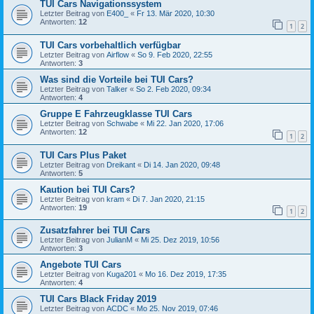
TUI Cars Navigationssystem
Letzter Beitrag von
E400_
«
Fr 13. Mär 2020, 10:30
Antworten:
12
1
2
TUI Cars vorbehaltlich verfügbar
Letzter Beitrag von
Airflow
«
So 9. Feb 2020, 22:55
Antworten:
3
Was sind die Vorteile bei TUI Cars?
Letzter Beitrag von
Talker
«
So 2. Feb 2020, 09:34
Antworten:
4
Gruppe E Fahrzeugklasse TUI Cars
Letzter Beitrag von
Schwabe
«
Mi 22. Jan 2020, 17:06
Antworten:
12
1
2
TUI Cars Plus Paket
Letzter Beitrag von
Dreikant
«
Di 14. Jan 2020, 09:48
Antworten:
5
Kaution bei TUI Cars?
Letzter Beitrag von
kram
«
Di 7. Jan 2020, 21:15
Antworten:
19
1
2
Zusatzfahrer bei TUI Cars
Letzter Beitrag von
JulianM
«
Mi 25. Dez 2019, 10:56
Antworten:
3
Angebote TUI Cars
Letzter Beitrag von
Kuga201
«
Mo 16. Dez 2019, 17:35
Antworten:
4
TUI Cars Black Friday 2019
Letzter Beitrag von
ACDC
«
Mo 25. Nov 2019, 07:46