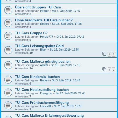
Antworten:
4
Übersicht Gruppen TUI Cars
Letzter Beitrag von
Pireller
«
Mo 7. Okt 2019, 17:47
Antworten:
2
Ohne Kreditkarte TUI Cars buchen?
Letzter Beitrag von
Robert
«
So 15. Sep 2019, 17:26
Antworten:
4
TUI Cars Gruppe C?
Letzter Beitrag von
Herbie777
«
Di 23. Jul 2019, 07:42
Antworten:
9
TUI Cars Leistungspaket Gold
Letzter Beitrag von
Biker
«
So 16. Jun 2019, 19:54
Antworten:
19
1
2
TUI Cars Mallorca günstig buchen
Letzter Beitrag von
Albi83
«
So 16. Jun 2019, 17:19
Antworten:
14
1
2
TUI Cars Kindersitz buchen
Letzter Beitrag von
Robert
«
So 3. Mär 2019, 15:43
Antworten:
6
TUI Cars Hotelzustellung buchen
Letzter Beitrag von
Energizer
«
So 17. Feb 2019, 21:45
Antworten:
7
TUI Cars Frühbucherermäßigung
Letzter Beitrag von
Lackstift
«
Sa 2. Feb 2019, 19:16
Antworten:
2
TUI Cars Mallorca Erfahrungen/Bewertung