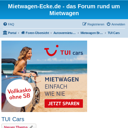
Mietwagen-Ecke.de - das Forum rund um
Mietwagen
FAQ
Registrieren
Anmelden
Portal
Foren-Übersicht
Autovermietungen
Mietwagen Broker/Preisvergleiche
TUI Cars
TUI Cars
Neues Thema