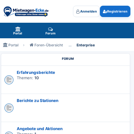
Anmelden
Registrieren
Mietwagen-Ecke.de - das Forum rund um Mietwagen
Portal
Forum
Portal
Foren-Übersicht
Enterprise
Enterprise
FORUM
Erfahrungsberichte
Themen:
10
Berichte zu Stationen
Angebote und Aktionen