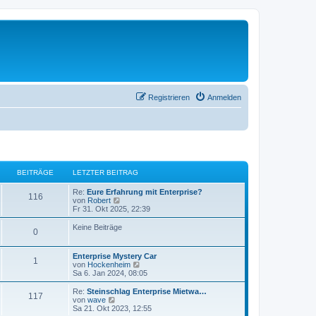
Registrieren
Anmelden
BEITRÄGE
LETZTER BEITRAG
Re:
Eure Erfahrung mit Enterprise?
116
N
von
Robert
e
Fr 31. Okt 2025, 22:39
u
e
Keine Beiträge
0
s
t
e
Enterprise Mystery Car
r
1
N
von
Hockenheim
B
e
Sa 6. Jan 2024, 08:05
e
u
i
e
Re:
Steinschlag Enterprise Mietwa…
t
117
s
N
von
wave
r
t
e
Sa 21. Okt 2023, 12:55
a
e
u