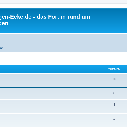
gen-Ecke.de - das Forum rund um
gen
se
THEMEN
10
0
1
4