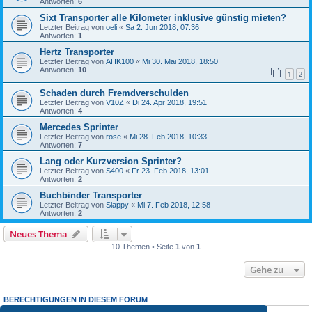
Antworten:
6
Sixt Transporter alle Kilometer inklusive günstig mieten?
Letzter Beitrag von
oeli
«
Sa 2. Jun 2018, 07:36
Antworten:
1
Hertz Transporter
Letzter Beitrag von
AHK100
«
Mi 30. Mai 2018, 18:50
Antworten:
10
1
2
Schaden durch Fremdverschulden
Letzter Beitrag von
V10Z
«
Di 24. Apr 2018, 19:51
Antworten:
4
Mercedes Sprinter
Letzter Beitrag von
rose
«
Mi 28. Feb 2018, 10:33
Antworten:
7
Lang oder Kurzversion Sprinter?
Letzter Beitrag von
S400
«
Fr 23. Feb 2018, 13:01
Antworten:
2
Buchbinder Transporter
Letzter Beitrag von
Slappy
«
Mi 7. Feb 2018, 12:58
Antworten:
2
Neues Thema
10 Themen • Seite
1
von
1
Gehe zu
BERECHTIGUNGEN IN DIESEM FORUM