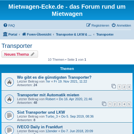
Mietwagen-Ecke.de - das Forum rund um
Mietwagen
FAQ
Registrieren
Anmelden
Portal
Foren-Übersicht
Transporter & LKW & Wohnmobile
Transporter
Transporter
Neues Thema
10 Themen • Seite
1
von
1
Themen
Wo gibt es die günstigsten Transporter?
Letzter Beitrag von
7er
«
Fr 19. Nov 2021, 11:22
Antworten:
24
1
2
3
Transporter mit Automatik mieten
Letzter Beitrag von
Robert
«
Do 16. Apr 2020, 21:46
Antworten:
48
1
2
3
4
5
Sixt Transporter und LKW
Letzter Beitrag von
Turbo_3
«
Do 5. Sep 2019, 08:36
Antworten:
8
IVECO Daily in Frankfurt
Letzter Beitrag von
12ender
«
Do 7. Jun 2018, 20:09