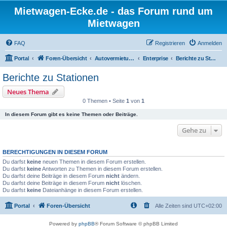
Mietwagen-Ecke.de - das Forum rund um
Mietwagen
FAQ
Registrieren
Anmelden
Portal
Foren-Übersicht
Autovermietungen
Enterprise
Berichte zu Stationen
Berichte zu Stationen
Neues Thema
0 Themen • Seite
1
von
1
In diesem Forum gibt es keine Themen oder Beiträge.
Gehe zu
BERECHTIGUNGEN IN DIESEM FORUM
Du darfst
keine
neuen Themen in diesem Forum erstellen.
Du darfst
keine
Antworten zu Themen in diesem Forum erstellen.
Du darfst deine Beiträge in diesem Forum
nicht
ändern.
Du darfst deine Beiträge in diesem Forum
nicht
löschen.
Du darfst
keine
Dateianhänge in diesem Forum erstellen.
Portal
Foren-Übersicht
Alle Zeiten sind
UTC+02:00
Powered by
phpBB
® Forum Software © phpBB Limited