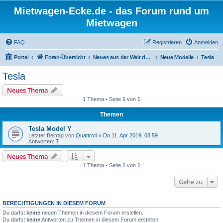
Mietwagen-Ecke.de - das Forum rund um
Mietwagen
FAQ
Registrieren
Anmelden
Portal
Foren-Übersicht
Neues aus der Welt der Autos
Neue Modelle
Tesla
Tesla
Neues Thema
1 Thema • Seite
1
von
1
Themen
Tesla Model Y
Letzter Beitrag von
Quattro4
«
Do 11. Apr 2019, 08:59
Antworten:
7
Neues Thema
1 Thema • Seite
1
von
1
Gehe zu
BERECHTIGUNGEN IN DIESEM FORUM
Du darfst
keine
neuen Themen in diesem Forum erstellen.
Du darfst
keine
Antworten zu Themen in diesem Forum erstellen.