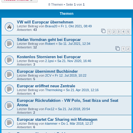
8 Themen • Seite
1
von
1
Themen
VW will Europcar übernehmen
Letzter Beitrag von
Brava20
«
Fr 1. Okt 2021, 08:49
Antworten:
43
1
2
3
4
5
Stefan Vorndran geht bei Europcar
Letzter Beitrag von
Robert
«
So 11. Jul 2021, 12:34
Antworten:
12
1
2
Kostenlos Stornieren bei Europcar
Letzter Beitrag von
2.1psi
«
Sa 21. Nov 2020, 16:46
Antworten:
3
Europcar übernimmt Buchbinder
Letzter Beitrag von
2CV
«
Fr 12. Jul 2019, 10:22
Antworten:
5
Europcar eröffnet neue Zentrale
Letzter Beitrag von
Thermoking
«
So 21. Apr 2019, 12:16
Antworten:
4
Europcar Rückrufaktion - VW Polo, Seat Ibiza und Seat
Arona
Letzter Beitrag von
Fox12
«
Sa 21. Jul 2018, 20:54
Antworten:
2
Europcar startet Car Sharing mit Mietwagen
Letzter Beitrag von
klammer
«
Do 1. Mär 2018, 12:27
Antworten:
6