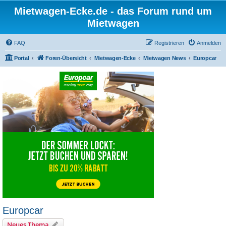
Mietwagen-Ecke.de - das Forum rund um
Mietwagen
FAQ
Registrieren
Anmelden
Portal
Foren-Übersicht
Mietwagen-Ecke
Mietwagen News
Europcar
Europcar
Neues Thema