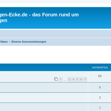
gen-Ecke.de - das Forum rund um
gen
 News
Diverse Autovermietungen
ANTWORTEN
69
1
3
4
5
6
7
…
6
3
1