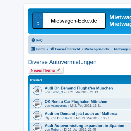
Mietwa
Mietwa
FAQ
Portal
Foren-Übersicht
Mietwagen-Ecke
Mietwagen
Diverse Autovermietungen
Neues Thema
THEMEN
Audi On Demand Flughafen München
von
Turbo_3
»
Di 21. Mai 2019, 21:13
OK Rent a Car Flughafen München
von
Atlanticrent
»
Mi 3. Feb 2021, 16:31
Audi on Demand jetzt auch auf Mallorca
von
DEPU4711
»
Mo 13. Mai 2019, 13:27
Audi Autovermietung expandiert in Spanien
von
Robert
»
Di 29. Jan 2019, 21:45