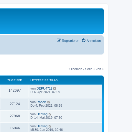
Registrieren
Anmelden
9 Themen • Seite
1
von
1
ZUGRIFFE
LETZTER BEITRAG
von
DEPU4711
142697
Di 6. Apr 2021, 07:09
von
Robert
27124
Do 4. Feb 2021, 08:58
von
Heating
27968
Di 14. Mai 2019, 07:30
von
Heating
16046
Mi 30. Jan 2019, 10:46