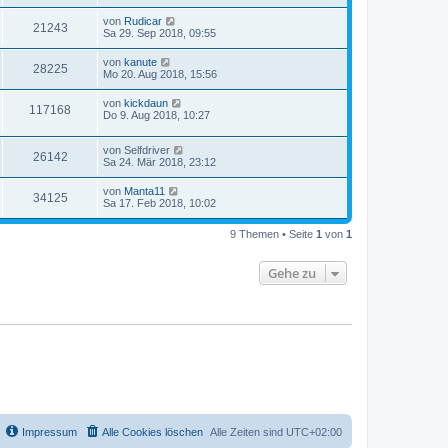
von
Rudicar
21243
Sa 29. Sep 2018, 09:55
von
kanute
28225
Mo 20. Aug 2018, 15:56
von
kickdaun
117168
Do 9. Aug 2018, 10:27
von
Selfdriver
26142
Sa 24. Mär 2018, 23:12
von
Manta11
34125
Sa 17. Feb 2018, 10:02
9 Themen • Seite
1
von
1
Gehe zu
Impressum
Alle Cookies löschen
Alle Zeiten sind
UTC+02:00