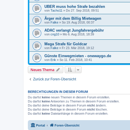
UBER muss hohe Strafe bezahlen
von
Tacho11
»
Do 27. Sep 2018, 09:51
Ärger mit dem Billig Mietwagen
von
Falke
»
So 19. Aug 2018, 00:37
ADAC verlangt Jungfahrergebühr
von
cng10
»
Mo 6. Aug 2018, 18:39
Mega Strafe für Goldcar
von
Falke
»
Fr 23. Mär 2018, 19:12
Günste Einwegmieten - onewaygo.de
von
Erik
»
So 11. Feb 2018, 10:41
Neues Thema
Zurück zur Foren-Übersicht
BERECHTIGUNGEN IN DIESEM FORUM
Du darfst
keine
neuen Themen in diesem Forum erstellen.
Du darfst
keine
Antworten zu Themen in diesem Forum erstellen.
Du darfst deine Beiträge in diesem Forum
nicht
ändern.
Du darfst deine Beiträge in diesem Forum
nicht
löschen.
Du darfst
keine
Dateianhänge in diesem Forum erstellen.
Portal
Foren-Übersicht