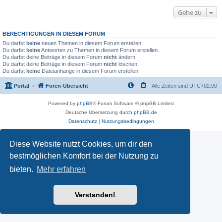
Gehe zu
BERECHTIGUNGEN IN DIESEM FORUM
Du darfst
keine
neuen Themen in diesem Forum erstellen.
Du darfst
keine
Antworten zu Themen in diesem Forum erstellen.
Du darfst deine Beiträge in diesem Forum
nicht
ändern.
Du darfst deine Beiträge in diesem Forum
nicht
löschen.
Du darfst
keine
Dateianhänge in diesem Forum erstellen.
Portal
Foren-Übersicht
Alle Zeiten sind
UTC+02:00
Powered by
phpBB
® Forum Software © phpBB Limited
Deutsche Übersetzung durch
phpBB.de
Datenschutz
|
Nutzungsbedingungen
Diese Website nutzt Cookies, um dir den
bestmöglichen Komfort bei der Nutzung zu
bieten.
Mehr erfahren
Verstanden!