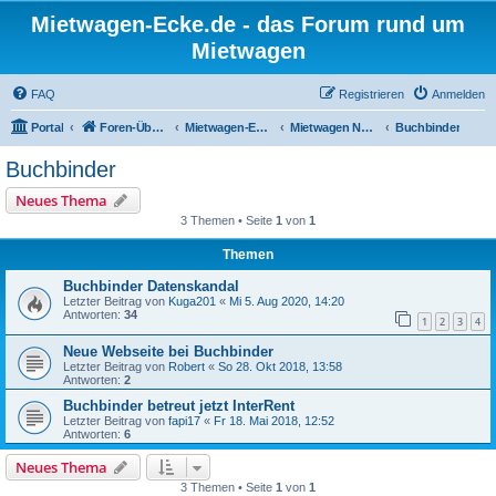
Mietwagen-Ecke.de - das Forum rund um
Mietwagen
FAQ
Registrieren
Anmelden
Portal
Foren-Übersicht
Mietwagen-Ecke
Mietwagen News
Buchbinder
Buchbinder
Neues Thema
3 Themen • Seite
1
von
1
Themen
Buchbinder Datenskandal
Letzter Beitrag von
Kuga201
«
Mi 5. Aug 2020, 14:20
Antworten:
34
1
2
3
4
Neue Webseite bei Buchbinder
Letzter Beitrag von
Robert
«
So 28. Okt 2018, 13:58
Antworten:
2
Buchbinder betreut jetzt InterRent
Letzter Beitrag von
fapi17
«
Fr 18. Mai 2018, 12:52
Antworten:
6
Neues Thema
3 Themen • Seite
1
von
1