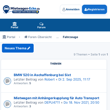
Anmelden
Registrieren
Mietwagen-Ecke.de - das Forum rund um Mietwagen
Portal
Forum
Portal
Foren-Übersicht
Fahrzeuge
Fahrzeuge
Neues Thema
9 Themen • Seite
1
von
1
THEMEN
BMW 520 in Aschaffenburg bei Sixt
Letzter Beitrag von
Robert
«
Di 2. Sep 2025, 11:17
Antworten:
5
Mietwagen mit Anhängerkupplung für Auto Transport
Letzter Beitrag von
DEPU4711
«
Do 18. Nov 2021, 20:50
Antworten:
3