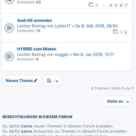
Antworten:
63
…
1
4
5
6
7
Audi A6 anmieten
Letzter Beitrag von
Lotter17
«
Do 8. Mär 2018, 08:50
Antworten:
14
1
2
HYBRID zum Mieten
Letzter Beitrag von
nugget
«
Mo 8. Jan 2018, 12:11
Antworten:
6
Neues Thema
9 Themen • Seite
1
von
1
Gehe zu
BERECHTIGUNGEN IN DIESEM FORUM
Du darfst
keine
neuen Themen in diesem Forum erstellen.
Du darfst
keine
Antworten zu Themen in diesem Forum erstellen.