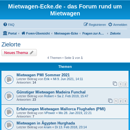
Mietwagen-Ecke.de - das Forum rund um
Mietwagen
FAQ
Registrieren
Anmelden
Portal
Foren-Übersicht
Mietwagen-Ecke
Fragen zur Anmietung
Zielorte
Zielorte
Neues Thema
4 Themen • Seite
1
von
1
Themen
Mietwagen PMI Sommer 2021
Letzter Beitrag von
Erik
«
Mi 9. Jun 2021, 14:11
Antworten:
14
1
2
Günstiger Mietwagen Madeira Funchal
Letzter Beitrag von
Robert
«
Sa 2. Feb 2019, 15:47
Antworten:
23
1
2
3
Erfahrungen Mietwagen Mallorca Flughafen (PMI)
Letzter Beitrag von
VPower
«
Mo 28. Jan 2019, 22:21
Antworten:
7
Mietwagen in Ägypten Hurghada
Letzter Beitrag von
kram
«
Di 13. Feb 2018, 23:14