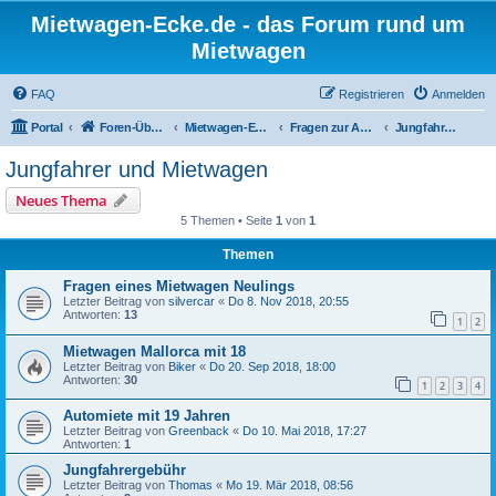
Mietwagen-Ecke.de - das Forum rund um
Mietwagen
FAQ
Registrieren
Anmelden
Portal
Foren-Übersicht
Mietwagen-Ecke
Fragen zur Anmietung
Jungfahrer und Mietwagen
Jungfahrer und Mietwagen
Neues Thema
5 Themen • Seite
1
von
1
Themen
Fragen eines Mietwagen Neulings
Letzter Beitrag von
silvercar
«
Do 8. Nov 2018, 20:55
Antworten:
13
1
2
Mietwagen Mallorca mit 18
Letzter Beitrag von
Biker
«
Do 20. Sep 2018, 18:00
Antworten:
30
1
2
3
4
Automiete mit 19 Jahren
Letzter Beitrag von
Greenback
«
Do 10. Mai 2018, 17:27
Antworten:
1
Jungfahrergebühr
Letzter Beitrag von
Thomas
«
Mo 19. Mär 2018, 08:56