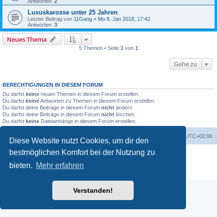
Antworten:
2
Luxuskarosse unter 25 Jahren
Letzter Beitrag von
11Gang
«
Mo 8. Jan 2018, 17:42
Antworten:
3
Neues Thema
5 Themen • Seite
1
von
1
Gehe zu
BERECHTIGUNGEN IN DIESEM FORUM
Du darfst
keine
neuen Themen in diesem Forum erstellen.
Du darfst
keine
Antworten zu Themen in diesem Forum erstellen.
Du darfst deine Beiträge in diesem Forum
nicht
ändern.
Du darfst deine Beiträge in diesem Forum
nicht
löschen.
Du darfst
keine
Dateianhänge in diesem Forum erstellen.
Portal
Foren-Übersicht
Alle Zeiten sind
UTC+02:00
Diese Website nutzt Cookies, um dir den
bestmöglichen Komfort bei der Nutzung zu
Powered by
phpBB
® Forum Software © phpBB Limited
Deutsche Übersetzung durch
phpBB.de
bieten.
Mehr erfahren
Datenschutz
|
Nutzungsbedingungen
Verstanden!