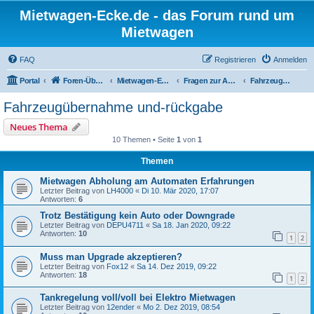
Mietwagen-Ecke.de - das Forum rund um
Mietwagen
FAQ
Registrieren
Anmelden
Portal
Foren-Übersicht
Mietwagen-Ecke
Fragen zur Anmietung
Fahrzeugübernahme und-rückgabe
Fahrzeugübernahme und-rückgabe
Neues Thema
10 Themen • Seite
1
von
1
Themen
Mietwagen Abholung am Automaten Erfahrungen
Letzter Beitrag von
LH4000
«
Di 10. Mär 2020, 17:07
Antworten:
6
Trotz Bestätigung kein Auto oder Downgrade
Letzter Beitrag von
DEPU4711
«
Sa 18. Jan 2020, 09:22
Antworten:
10
1
2
Muss man Upgrade akzeptieren?
Letzter Beitrag von
Fox12
«
Sa 14. Dez 2019, 09:22
Antworten:
18
1
2
Tankregelung voll/voll bei Elektro Mietwagen
Letzter Beitrag von
12ender
«
Mo 2. Dez 2019, 08:54