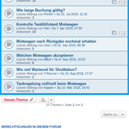
Antworten:
10
1
2
Wie lange Buchung gültig?
Letzter Beitrag von
Primer
«
So 21. Jul 2019, 11:32
Antworten:
3
Kontrolle Tankfüllstand Mietwagen
Letzter Beitrag von
Yeti
«
So 7. Apr 2019, 07:50
Antworten:
10
1
2
Mietwagen nach Rückgabe nochmal erhalten
Letzter Beitrag von
rose
«
Di 22. Jan 2019, 08:38
Antworten:
5
Welchen Mietwagen akzeptieren
Letzter Beitrag von
Billy8
«
Sa 8. Sep 2018, 10:52
Antworten:
8
Wie viel Wartezeit für Shuttlebus?
Letzter Beitrag von
T-Roccer
«
So 12. Aug 2018, 17:07
Antworten:
2
Tankregelung voll/voll beim Mietwagen
Letzter Beitrag von
hopper
«
Sa 10. Mär 2018, 16:42
Antworten:
2
Neues Thema
10 Themen • Seite
1
von
1
Gehe zu
BERECHTIGUNGEN IN DIESEM FORUM