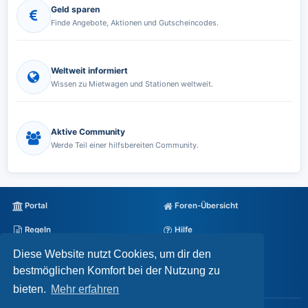
Geld sparen
Finde Angebote, Aktionen und Gutscheincodes.
Weltweit informiert
Wissen zu Mietwagen und Stationen weltweit.
Aktive Community
Werde Teil einer hilfsbereiten Community.
Portal
Foren-Übersicht
Regeln
Hilfe
Diese Website nutzt Cookies, um dir den
Datenschutz
Impressum
bestmöglichen Komfort bei der Nutzung zu
Alle Cookies löschen
bieten.
Mehr erfahren