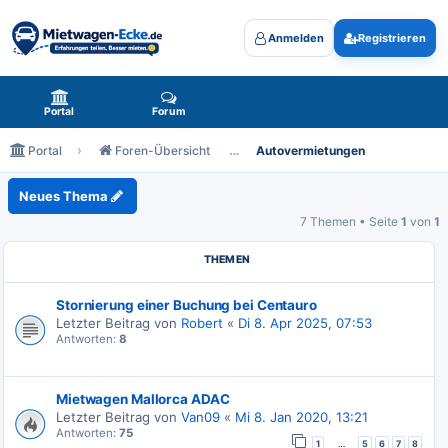
Anmelden
Registrieren
Mietwagen-Ecke.de - das Forum rund um Mietwagen
Portal
Forum
Portal
Foren-Übersicht
Autovermietungen
Autovermietungen
Neues Thema
7 Themen • Seite
1
von
1
THEMEN
Stornierung einer Buchung bei Centauro
Letzter Beitrag von
Robert
«
Di 8. Apr 2025, 07:53
Antworten:
8
Mietwagen Mallorca ADAC
Letzter Beitrag von
Van09
«
Mi 8. Jan 2020, 13:21
Antworten:
75
…
1
5
6
7
8