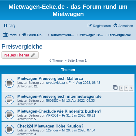
Mietwagen-Ecke.de - das Forum rund um
Mietwagen
FAQ
Registrieren
Anmelden
Portal
Foren-Übersicht
Autovermietungen
Mietwagen Broker/Preisvergleiche
Preisvergleiche
Preisvergleiche
Neues Thema
6 Themen • Seite
1
von
1
Themen
Mietwagen Preisvergleich Mallorca
Letzter Beitrag von
svedavlebaa
«
Fr 4. Aug 2023, 08:43
Antworten:
21
1
2
3
Mietwagen-Preisvergleich intermietwagen.de
Letzter Beitrag von
560SEC
«
Mi 13. Apr 2022, 08:33
Antworten:
2
Mietwagen-Check.de wie Kindersitz buchen?
Letzter Beitrag von
AFR001
«
Fr 31. Jan 2020, 08:21
Antworten:
5
Check24 Mietwagen Höhe Kaution?
Letzter Beitrag von
12ender
«
Mi 29. Jan 2020, 07:54
Antworten:
3