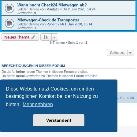
Wann bucht Check24 Mietwagen ab?
Letzter Beitrag von
Manta11
«
Do 2. Jan 2020, 14:24
Antworten:
9
Mietwagen-Check.de Transporter
Letzter Beitrag von
Robert
«
Mi 1. Jan 2020, 16:14
Antworten:
1
Neues Thema
6 Themen • Seite
1
von
1
Gehe zu
BERECHTIGUNGEN IN DIESEM FORUM
Du darfst
keine
neuen Themen in diesem Forum erstellen.
Du darfst
keine
Antworten zu Themen in diesem Forum erstellen.
Du darfst deine Beiträge in diesem Forum
nicht
ändern.
Du darfst deine Beiträge in diesem Forum
nicht
löschen.
Diese Website nutzt Cookies, um dir den
Du darfst
keine
Dateianhänge in diesem Forum erstellen.
bestmöglichen Komfort bei der Nutzung zu
Portal
Foren-Übersicht
Alle Zeiten sind
UTC+02:00
bieten.
Mehr erfahren
Powered by
phpBB
® Forum Software © phpBB Limited
Deutsche Übersetzung durch
phpBB.de
Verstanden!
Datenschutz
|
Nutzungsbedingungen