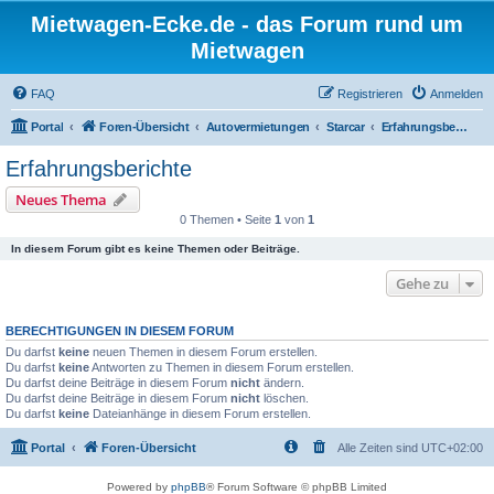
Mietwagen-Ecke.de - das Forum rund um
Mietwagen
FAQ
Registrieren
Anmelden
Portal
Foren-Übersicht
Autovermietungen
Starcar
Erfahrungsberichte
Erfahrungsberichte
Neues Thema
0 Themen • Seite
1
von
1
In diesem Forum gibt es keine Themen oder Beiträge.
Gehe zu
BERECHTIGUNGEN IN DIESEM FORUM
Du darfst
keine
neuen Themen in diesem Forum erstellen.
Du darfst
keine
Antworten zu Themen in diesem Forum erstellen.
Du darfst deine Beiträge in diesem Forum
nicht
ändern.
Du darfst deine Beiträge in diesem Forum
nicht
löschen.
Du darfst
keine
Dateianhänge in diesem Forum erstellen.
Portal
Foren-Übersicht
Alle Zeiten sind
UTC+02:00
Powered by
phpBB
® Forum Software © phpBB Limited