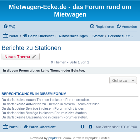
Mietwagen-Ecke.de - das Forum rund um
Mietwagen
FAQ
Registrieren
Anmelden
Portal
Foren-Übersicht
Autovermietungen
Starcar
Berichte zu Stationen
Berichte zu Stationen
Neues Thema
0 Themen • Seite
1
von
1
In diesem Forum gibt es keine Themen oder Beiträge.
Gehe zu
BERECHTIGUNGEN IN DIESEM FORUM
Du darfst
keine
neuen Themen in diesem Forum erstellen.
Du darfst
keine
Antworten zu Themen in diesem Forum erstellen.
Du darfst deine Beiträge in diesem Forum
nicht
ändern.
Du darfst deine Beiträge in diesem Forum
nicht
löschen.
Du darfst
keine
Dateianhänge in diesem Forum erstellen.
Portal
Foren-Übersicht
Alle Zeiten sind
UTC+02:00
Powered by
phpBB
® Forum Software © phpBB Limited