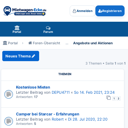
Anmelden
Registrieren
Mietwagen-Ecke.de - das Forum rund um Mietwagen
Portal
Forum
Portal
Foren-Übersicht
Angebote und Aktionen
Angebote und Aktionen
Neues Thema
3 Themen • Seite
1
von
1
THEMEN
Kostenlose Mieten
Letzter Beitrag von
DEPU4711
«
So 14. Feb 2021, 23:24
Antworten:
17
1
2
Camper bei Starcar - Erfahrungen
Letzter Beitrag von
Robert
«
Di 28. Jul 2020, 22:20
Antworten:
5