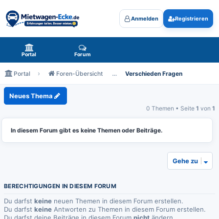
Anmelden
Registrieren
Mietwagen-Ecke.de - das Forum rund um Mietwagen
Portal
Forum
Portal
Foren-Übersicht
Verschieden Fragen
Verschieden Fragen
Neues Thema
0 Themen • Seite
1
von
1
In diesem Forum gibt es keine Themen oder Beiträge.
Gehe zu
BERECHTIGUNGEN IN DIESEM FORUM
Du darfst
keine
neuen Themen in diesem Forum erstellen.
Du darfst
keine
Antworten zu Themen in diesem Forum erstellen.
Du darfst deine Beiträge in diesem Forum
nicht
ändern.