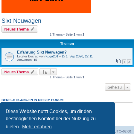
Sixt Neuwagen
Neues Thema
1 Thema • Seite
1
von
1
Themen
Erfahrung Sixt Neuwagen?
Letzter Beitrag von
Kuga201
«
Di 1. Sep 2020, 22:11
Antworten:
15
1
2
Neues Thema
1 Thema • Seite
1
von
1
Gehe zu
BERECHTIGUNGEN IN DIESEM FORUM
Du darfst
keine
neuen Themen in diesem Forum erstellen.
Du darfst
keine
Antworten zu Themen in diesem Forum erstellen.
Diese Website nutzt Cookies, um dir den
Du darfst deine Beiträge in diesem Forum
nicht
ändern.
bestmöglichen Komfort bei der Nutzung zu
Du darfst deine Beiträge in diesem Forum
nicht
löschen.
Du darfst
keine
Dateianhänge in diesem Forum erstellen.
bieten.
Mehr erfahren
Portal
Foren-Übersicht
Alle Zeiten sind
UTC+02:00