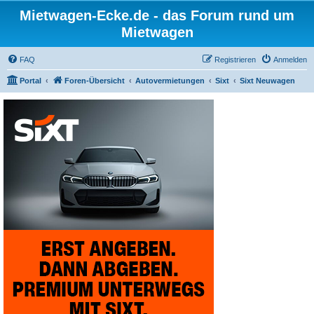
Mietwagen-Ecke.de - das Forum rund um
Mietwagen
FAQ
Registrieren
Anmelden
Portal
Foren-Übersicht
Autovermietungen
Sixt
Sixt Neuwagen