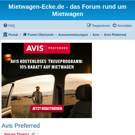
Mietwagen-Ecke.de - das Forum rund um
Mietwagen
FAQ
Registrieren
Anmelden
Portal
Foren-Übersicht
Autovermietungen
Avis
Avis Preferred
Avis Preferred
Neues Thema