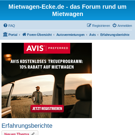
Mietwagen-Ecke.de - das Forum rund um
Mietwagen
FAQ
Registrieren
Anmelden
Portal
Foren-Übersicht
Autovermietungen
Avis
Erfahrungsberichte
Erfahrungsberichte
Neues Thema