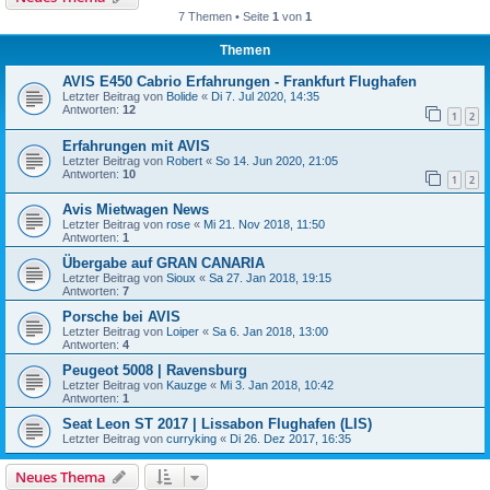
7 Themen • Seite
1
von
1
Themen
AVIS E450 Cabrio Erfahrungen - Frankfurt Flughafen
Letzter Beitrag von
Bolide
«
Di 7. Jul 2020, 14:35
Antworten:
12
1
2
Erfahrungen mit AVIS
Letzter Beitrag von
Robert
«
So 14. Jun 2020, 21:05
Antworten:
10
1
2
Avis Mietwagen News
Letzter Beitrag von
rose
«
Mi 21. Nov 2018, 11:50
Antworten:
1
Übergabe auf GRAN CANARIA
Letzter Beitrag von
Sioux
«
Sa 27. Jan 2018, 19:15
Antworten:
7
Porsche bei AVIS
Letzter Beitrag von
Loiper
«
Sa 6. Jan 2018, 13:00
Antworten:
4
Peugeot 5008 | Ravensburg
Letzter Beitrag von
Kauzge
«
Mi 3. Jan 2018, 10:42
Antworten:
1
Seat Leon ST 2017 | Lissabon Flughafen (LIS)
Letzter Beitrag von
curryking
«
Di 26. Dez 2017, 16:35
Neues Thema