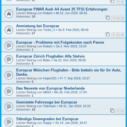
1
2
Europcar FWAR Audi A4 Avant 35 TFSI Erfahrungen
Letzter Beitrag von
Robert
«
Mi 10. Jun 2020, 08:34
Antworten:
24
1
2
3
Anmietung bei Europcar
Letzter Beitrag von
Turbo_3
«
So 9. Feb 2020, 08:40
Antworten:
27
1
2
3
Europcar - Probleme mit Folgekosten nach Panne
Letzter Beitrag von
Robert
«
Sa 2. Nov 2019, 19:24
Antworten:
1
Europcar Zürich Flughafen Alfa Stelvio
Letzter Beitrag von
Bubu
«
Sa 22. Dez 2018, 09:05
Antworten:
5
Europcar München Flughafen - Bitte betteln sie für ihr Auto,
Danke.
Letzter Beitrag von
Huper201
«
Fr 7. Sep 2018, 10:27
Antworten:
5
Das Neueste von Europcar Niederlande
Letzter Beitrag von
ABS3
«
Mo 26. Feb 2018, 17:54
Antworten:
1
Gemietete Fahrzeuge bei Europcar
Letzter Beitrag von
Telemark
«
Mi 31. Jan 2018, 16:33
Antworten:
16
1
2
Ständige Downgrades bei Europcar
Letzter Beitrag von
Suppy
«
So 14. Jan 2018, 16:47
Antworten:
2