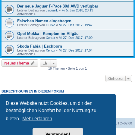
Der neue Jaguar F-Pace 30d AWD verfügbar
Letzter Beitrag von
JaguarE
«
Fr 5. Jan 2018, 23:13
Antworten:
1
Falschen Namen eingetragen
Letzter Beitrag von
Gurke
«
Mi 27. Dez 2017, 19:47
Opel Mokka | Kempten im Allgäu
Letzter Beitrag von
Xenox
«
Mi 27. Dez 2017, 17:09
Skoda Fabia | Eschborn
Letzter Beitrag von
Xenox
«
Mi 27. Dez 2017, 17:04
Antworten:
1
Neues Thema
19 Themen • Seite
1
von
1
Gehe zu
BERECHTIGUNGEN IN DIESEM FORUM
Du darfst
keine
neuen Themen in diesem Forum erstellen.
Du darfst
keine
Antworten zu Themen in diesem Forum erstellen.
Diese Website nutzt Cookies, um dir den
Du darfst deine Beiträge in diesem Forum
nicht
ändern.
bestmöglichen Komfort bei der Nutzung zu
Du darfst deine Beiträge in diesem Forum
nicht
löschen.
Du darfst
keine
Dateianhänge in diesem Forum erstellen.
bieten.
Mehr erfahren
Portal
Foren-Übersicht
Alle Zeiten sind
UTC+02:00
Verstanden!
Powered by
phpBB
® Forum Software © phpBB Limited