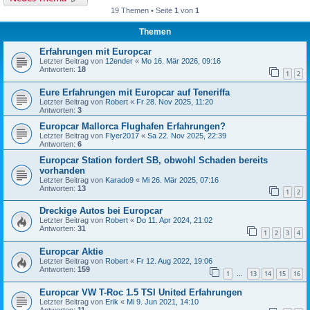
19 Themen • Seite
1
von
1
Themen
Erfahrungen mit Europcar
Letzter Beitrag von
12ender
«
Mo 16. Mär 2026, 09:16
Antworten:
18
1
2
Eure Erfahrungen mit Europcar auf Teneriffa
Letzter Beitrag von
Robert
«
Fr 28. Nov 2025, 11:20
Antworten:
3
Europcar Mallorca Flughafen Erfahrungen?
Letzter Beitrag von
Flyer2017
«
Sa 22. Nov 2025, 22:39
Antworten:
6
Europcar Station fordert SB, obwohl Schaden bereits
vorhanden
Letzter Beitrag von
Karado9
«
Mi 26. Mär 2025, 07:16
Antworten:
13
1
2
Dreckige Autos bei Europcar
Letzter Beitrag von
Robert
«
Do 11. Apr 2024, 21:02
Antworten:
31
1
2
3
4
Europcar Aktie
Letzter Beitrag von
Robert
«
Fr 12. Aug 2022, 19:06
Antworten:
159
1
13
14
15
16
…
Europcar VW T-Roc 1.5 TSI United Erfahrungen
Letzter Beitrag von
Erik
«
Mi 9. Jun 2021, 14:10
Antworten:
11