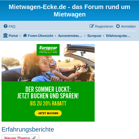
Mietwagen-Ecke.de - das Forum rund um
Mietwagen
FAQ
Registrieren
Anmelden
Portal
Foren-Übersicht
Autovermietungen
Europcar
Erfahrungsberichte
Erfahrungsberichte
Neues Thema