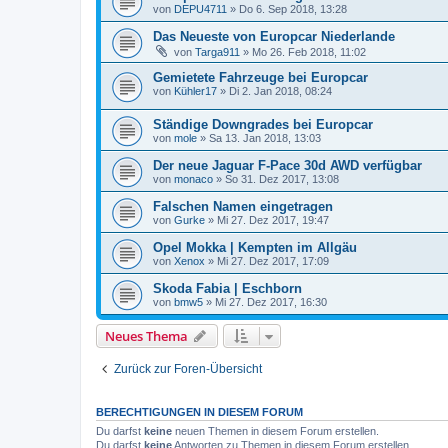
von
DEPU4711
»
Do 6. Sep 2018, 13:28
Das Neueste von Europcar Niederlande
von
Targa911
»
Mo 26. Feb 2018, 11:02
Gemietete Fahrzeuge bei Europcar
von
Kühler17
»
Di 2. Jan 2018, 08:24
Ständige Downgrades bei Europcar
von
mole
»
Sa 13. Jan 2018, 13:03
Der neue Jaguar F-Pace 30d AWD verfügbar
von
monaco
»
So 31. Dez 2017, 13:08
Falschen Namen eingetragen
von
Gurke
»
Mi 27. Dez 2017, 19:47
Opel Mokka | Kempten im Allgäu
von
Xenox
»
Mi 27. Dez 2017, 17:09
Skoda Fabia | Eschborn
von
bmw5
»
Mi 27. Dez 2017, 16:30
Neues Thema
Zurück zur Foren-Übersicht
BERECHTIGUNGEN IN DIESEM FORUM
Du darfst
keine
neuen Themen in diesem Forum erstellen.
Du darfst
keine
Antworten zu Themen in diesem Forum erstellen.