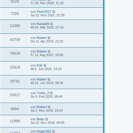
6220
Fr 28. Nov 2025, 11:20
von
Flyer2017
7255
Sa 22. Nov 2025, 22:39
von
Karado9
12386
Mi 26. Mär 2025, 07:16
von
Robert
43759
Do 11. Apr 2024, 21:02
von
Robert
79429
Fr 12. Aug 2022, 19:06
von
Erik
15819
Mi 9. Jun 2021, 14:10
von
Robert
28761
Mi 10. Jun 2020, 08:34
von
Turbo_3
33617
So 9. Feb 2020, 08:40
von
Robert
8884
Sa 2. Nov 2019, 19:24
von
Bubu
11990
Sa 22. Dez 2018, 09:05
von
Huper201