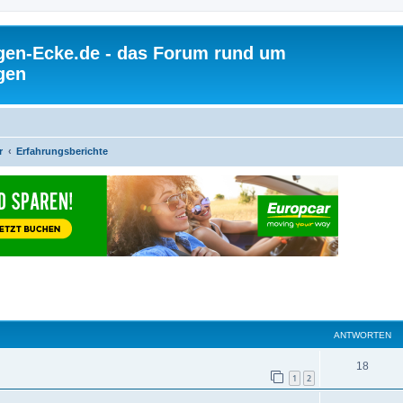
gen-Ecke.de - das Forum rund um
gen
r
Erfahrungsberichte
ANTWORTEN
18
1
2