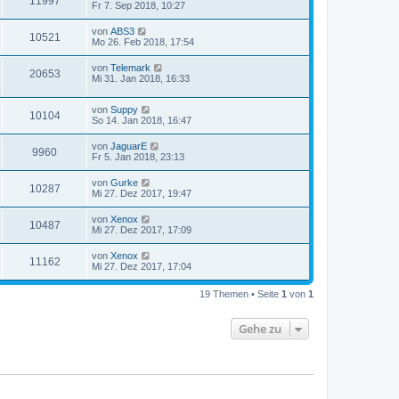
11997
Fr 7. Sep 2018, 10:27
von
ABS3
10521
Mo 26. Feb 2018, 17:54
von
Telemark
20653
Mi 31. Jan 2018, 16:33
von
Suppy
10104
So 14. Jan 2018, 16:47
von
JaguarE
9960
Fr 5. Jan 2018, 23:13
von
Gurke
10287
Mi 27. Dez 2017, 19:47
von
Xenox
10487
Mi 27. Dez 2017, 17:09
von
Xenox
11162
Mi 27. Dez 2017, 17:04
19 Themen • Seite
1
von
1
Gehe zu