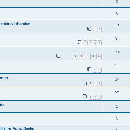
3
6
bereits vorhanden
13
1
2
31
1
2
3
4
159
1
12
13
14
15
16
…
11
1
2
ngen
24
1
2
3
27
1
2
3
nne
1
5
für ihr Auto, Danke.