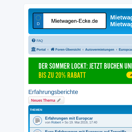
Mietwa
Mietwa
FAQ
Portal
Foren-Übersicht
Autovermietungen
Europca
Erfahrungsberichte
Neues Thema
THEMEN
Erfahrungen mit Europcar
von
Robert
»
So 19. Mai 2019, 17:40
Eure Erfahrungen mit Europcar auf Teneriffa