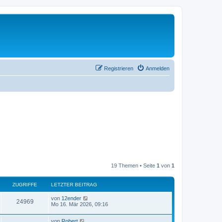
Registrieren
Anmelden
19 Themen • Seite
1
von
1
ZUGRIFFE
LETZTER BEITRAG
von
12ender
24969
Mo 16. Mär 2026, 09:16
von
Robert