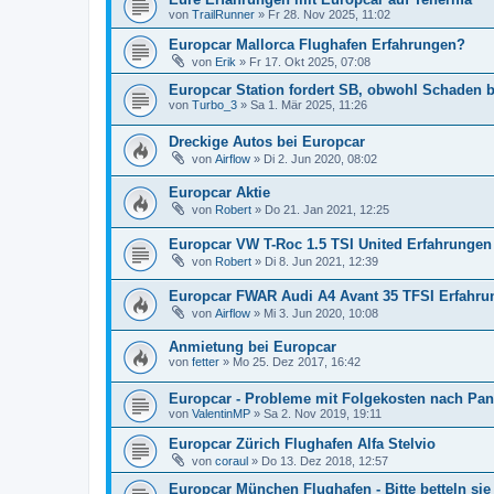
von
TrailRunner
»
Fr 28. Nov 2025, 11:02
Europcar Mallorca Flughafen Erfahrungen?
von
Erik
»
Fr 17. Okt 2025, 07:08
Europcar Station fordert SB, obwohl Schaden 
von
Turbo_3
»
Sa 1. Mär 2025, 11:26
Dreckige Autos bei Europcar
von
Airflow
»
Di 2. Jun 2020, 08:02
Europcar Aktie
von
Robert
»
Do 21. Jan 2021, 12:25
Europcar VW T-Roc 1.5 TSI United Erfahrungen
von
Robert
»
Di 8. Jun 2021, 12:39
Europcar FWAR Audi A4 Avant 35 TFSI Erfahru
von
Airflow
»
Mi 3. Jun 2020, 10:08
Anmietung bei Europcar
von
fetter
»
Mo 25. Dez 2017, 16:42
Europcar - Probleme mit Folgekosten nach Pa
von
ValentinMP
»
Sa 2. Nov 2019, 19:11
Europcar Zürich Flughafen Alfa Stelvio
von
coraul
»
Do 13. Dez 2018, 12:57
Europcar München Flughafen - Bitte betteln sie 