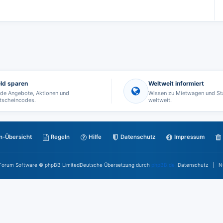
ld sparen
Weltweit informiert
nde Angebote, Aktionen und
Wissen zu Mietwagen und St
tscheincodes.
weltweit.
n-Übersicht
Regeln
Hilfe
Datenschutz
Impressum
Forum Software © phpBB Limited
Deutsche Übersetzung durch
phpBB.de
Datenschutz
|
N