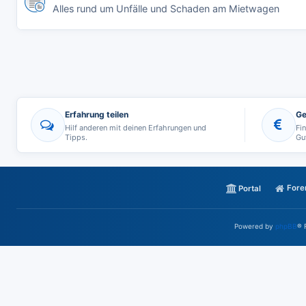
Alles rund um Unfälle und Schaden am Mietwagen
Erfahrung teilen
Ge
Hilf anderen mit deinen Erfahrungen und
Fi
Tipps.
Gu
Fore
Portal
Powered by
phpBB
® 