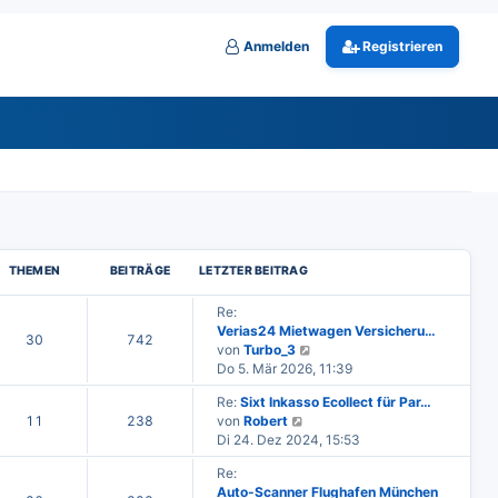
Anmelden
Registrieren
THEMEN
BEITRÄGE
LETZTER BEITRAG
L
Re:
e
Verias24 Mietwagen Versicheru…
30
742
t
N
von
Turbo_3
T
B
z
e
Do 5. Mär 2026, 11:39
h
e
t
u
L
Re:
Sixt Inkasso Ecollect für Par…
e
e
e
i
e
N
11
238
von
Robert
r
s
T
B
t
e
m
t
Di 24. Dez 2024, 15:53
B
t
z
u
h
e
e
e
e
r
L
Re:
t
e
i
r
e
i
e
Auto-Scanner Flughafen München
e
s
n
ä