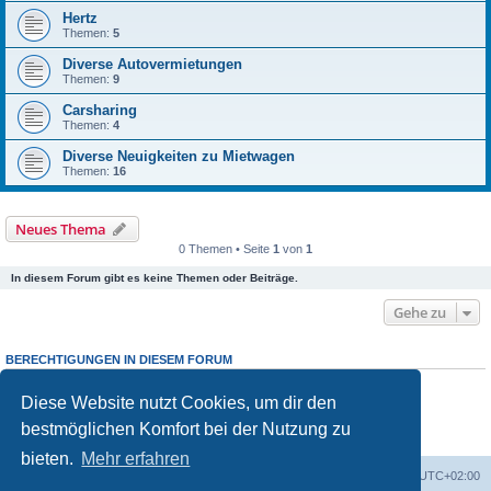
Hertz
Themen:
5
Diverse Autovermietungen
Themen:
9
Carsharing
Themen:
4
Diverse Neuigkeiten zu Mietwagen
Themen:
16
Neues Thema
0 Themen • Seite
1
von
1
In diesem Forum gibt es keine Themen oder Beiträge.
Gehe zu
BERECHTIGUNGEN IN DIESEM FORUM
Du darfst
keine
neuen Themen in diesem Forum erstellen.
Du darfst
keine
Antworten zu Themen in diesem Forum erstellen.
Diese Website nutzt Cookies, um dir den
Du darfst deine Beiträge in diesem Forum
nicht
ändern.
bestmöglichen Komfort bei der Nutzung zu
Du darfst deine Beiträge in diesem Forum
nicht
löschen.
Du darfst
keine
Dateianhänge in diesem Forum erstellen.
bieten.
Mehr erfahren
Portal
Foren-Übersicht
Alle Zeiten sind
UTC+02:00