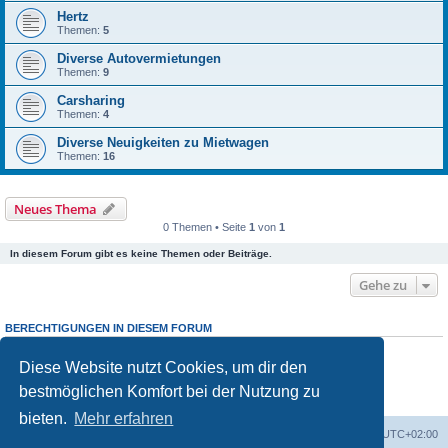
Hertz
Themen:
5
Diverse Autovermietungen
Themen:
9
Carsharing
Themen:
4
Diverse Neuigkeiten zu Mietwagen
Themen:
16
Neues Thema
0 Themen • Seite
1
von
1
In diesem Forum gibt es keine Themen oder Beiträge.
Gehe zu
BERECHTIGUNGEN IN DIESEM FORUM
Du darfst
keine
neuen Themen in diesem Forum erstellen.
Du darfst
keine
Antworten zu Themen in diesem Forum erstellen.
Diese Website nutzt Cookies, um dir den
Du darfst deine Beiträge in diesem Forum
nicht
ändern.
bestmöglichen Komfort bei der Nutzung zu
Du darfst deine Beiträge in diesem Forum
nicht
löschen.
Du darfst
keine
Dateianhänge in diesem Forum erstellen.
bieten.
Mehr erfahren
Portal
Foren-Übersicht
Alle Zeiten sind
UTC+02:00