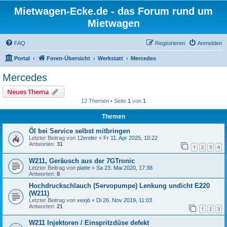
Mietwagen-Ecke.de - das Forum rund um
Mietwagen
FAQ
Registrieren
Anmelden
Portal
Foren-Übersicht
Werkstatt
Mercedes
Mercedes
Neues Thema
12 Themen • Seite
1
von
1
Themen
Öl bei Service selbst mitbringen
Letzter Beitrag von
12ender
«
Fr 11. Apr 2025, 10:22
Antworten:
31
1
2
3
4
W211, Geräusch aus der 7GTronic
Letzter Beitrag von
platte
«
Sa 23. Mai 2020, 17:38
Antworten:
8
Hochdruckschlauch (Servopumpe) Lenkung undicht E220
(W211)
Letzter Beitrag von
vexjö
«
Di 26. Nov 2019, 11:03
Antworten:
21
1
2
3
W211 Injektoren / Einspritzdüse defekt