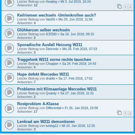
Letzter Beitrag von
Heating
«
Mi 3. Jul 2019, 16:24
Antworten:
12
1
2
Keilriemen wechseln -Umlenkrollen auch?
Letzter Beitrag von
Van09
«
Mo 25. Jun 2018, 11:56
Antworten:
4
Glühkerzen selber wechseln
Letzter Beitrag von
ICE500
«
Sa 16. Jun 2018, 09:15
Antworten:
2
Sporadische Ausfall Heizung W211
Letzter Beitrag von
Distronic
«
Mo 26. Feb 2018, 07:53
Antworten:
3
Traggelenk W211 vorne rechts tauschen
Letzter Beitrag von
Chopper
«
Sa 24. Feb 2018, 14:43
Antworten:
5
Hupe defekt Mercedes W211
Letzter Beitrag von
drabbi
«
Sa 17. Feb 2018, 17:52
Antworten:
7
Probleme mit Klimaanlage Mercedes W211
Letzter Beitrag von
Quanty
«
Sa 27. Jan 2018, 11:31
Antworten:
2
Rostproblem A-Klasse
Letzter Beitrag von
Differential
«
Fr 26. Jan 2018, 16:58
Antworten:
17
1
2
Lenkrad am W211 demontieren
Letzter Beitrag von
tuning12
«
Mi 10. Jan 2018, 12:26
Antworten:
3