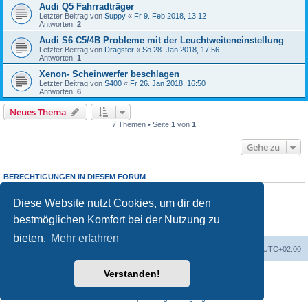
Audi Q5 Fahrradträger
Letzter Beitrag von
Suppy
«
Fr 9. Feb 2018, 13:12
Antworten:
2
Audi S6 C5/4B Probleme mit der Leuchtweiteneinstellung
Letzter Beitrag von
Dragster
«
So 28. Jan 2018, 17:56
Antworten:
1
Xenon- Scheinwerfer beschlagen
Letzter Beitrag von
S400
«
Fr 26. Jan 2018, 16:50
Antworten:
6
Neues Thema
7 Themen • Seite
1
von
1
Gehe zu
BERECHTIGUNGEN IN DIESEM FORUM
Du darfst
keine
neuen Themen in diesem Forum erstellen.
Du darfst
keine
Antworten zu Themen in diesem Forum erstellen.
Diese Website nutzt Cookies, um dir den
Du darfst deine Beiträge in diesem Forum
nicht
ändern.
bestmöglichen Komfort bei der Nutzung zu
Du darfst deine Beiträge in diesem Forum
nicht
löschen.
Du darfst
keine
Dateianhänge in diesem Forum erstellen.
bieten.
Mehr erfahren
Portal
Foren-Übersicht
Alle Zeiten sind
UTC+02:00
Verstanden!
Powered by
phpBB
® Forum Software © phpBB Limited
Deutsche Übersetzung durch
phpBB.de
Datenschutz
|
Nutzungsbedingungen