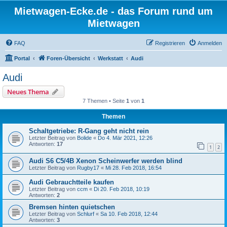
Mietwagen-Ecke.de - das Forum rund um
Mietwagen
FAQ
Registrieren
Anmelden
Portal
Foren-Übersicht
Werkstatt
Audi
Audi
Neues Thema
7 Themen • Seite
1
von
1
Themen
Schaltgetriebe: R-Gang geht nicht rein
Letzter Beitrag von
Bolide
«
Do 4. Mär 2021, 12:26
Antworten:
17
1
2
Audi S6 C5/4B Xenon Scheinwerfer werden blind
Letzter Beitrag von
Rugby17
«
Mi 28. Feb 2018, 16:54
Audi Gebrauchtteile kaufen
Letzter Beitrag von
ccm
«
Di 20. Feb 2018, 10:19
Antworten:
2
Bremsen hinten quietschen
Letzter Beitrag von
Schlurf
«
Sa 10. Feb 2018, 12:44
Antworten:
3